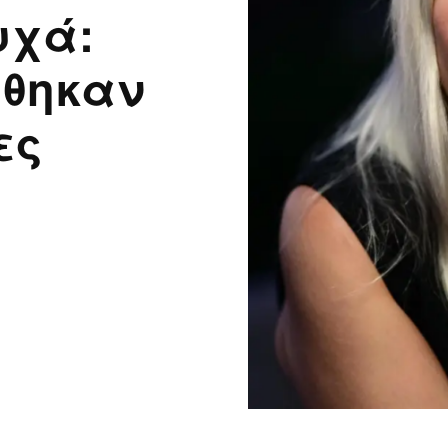
υχά:
ρθηκαν
ες