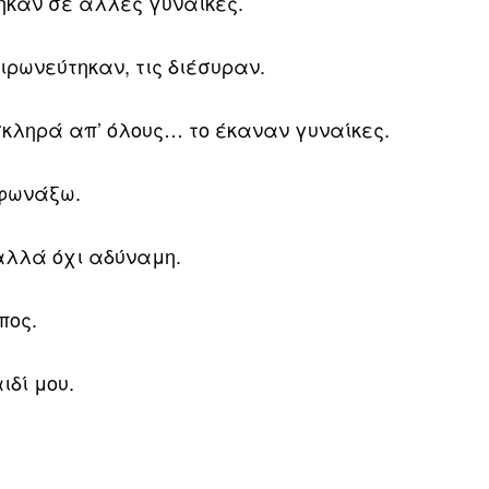
καν σε άλλες γυναίκες.
ειρωνεύτηκαν, τις διέσυραν.
σκληρά απ’ όλους… το έκαναν γυναίκες.
 φωνάξω.
 αλλά όχι αδύναμη.
πος.
ιδί μου.