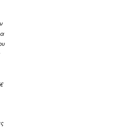
ν
ια
ου
ν
5€
ας