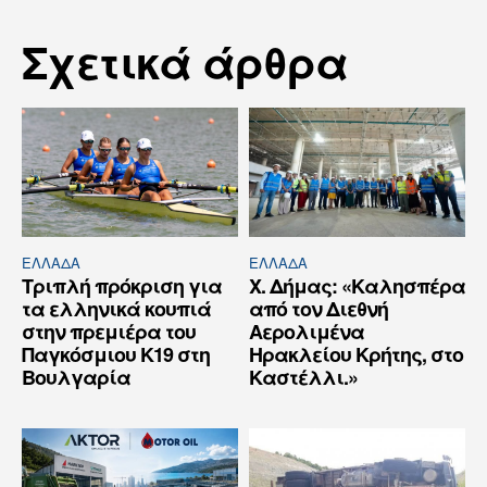
Σχετικά άρθρα
ΕΛΛΆΔΑ
ΕΛΛΆΔΑ
Τριπλή πρόκριση για
Χ. Δήμας: «Καλησπέρα
τα ελληνικά κουπιά
από τον Διεθνή
στην πρεμιέρα του
Αερολιμένα
Παγκόσμιου Κ19 στη
Ηρακλείου Κρήτης, στο
Βουλγαρία
Καστέλλι.»