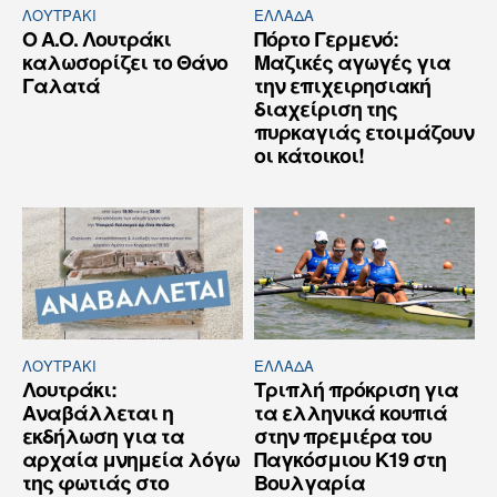
ΛΟΥΤΡΆΚΙ
ΕΛΛΆΔΑ
Ο Α.Ο. Λουτράκι
Πόρτο Γερμενό:
καλωσορίζει το Θάνο
Μαζικές αγωγές για
Γαλατά
την επιχειρησιακή
διαχείριση της
πυρκαγιάς ετοιμάζουν
οι κάτοικοι!
ΛΟΥΤΡΆΚΙ
ΕΛΛΆΔΑ
Λουτράκι:
Τριπλή πρόκριση για
Αναβάλλεται η
τα ελληνικά κουπιά
εκδήλωση για τα
στην πρεμιέρα του
αρχαία μνημεία λόγω
Παγκόσμιου Κ19 στη
της φωτιάς στο
Βουλγαρία