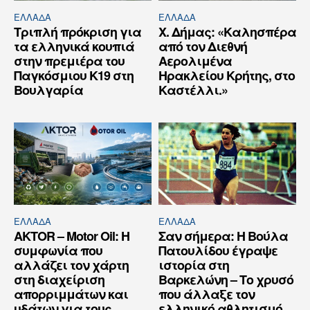
ΕΛΛΆΔΑ
ΕΛΛΆΔΑ
Τριπλή πρόκριση για
Χ. Δήμας: «Καλησπέρα
τα ελληνικά κουπιά
από τον Διεθνή
στην πρεμιέρα του
Αερολιμένα
Παγκόσμιου Κ19 στη
Ηρακλείου Κρήτης, στο
Βουλγαρία
Καστέλλι.»
ΕΛΛΆΔΑ
ΕΛΛΆΔΑ
AKTOR – Motor Oil: Η
Σαν σήμερα: Η Βούλα
συμφωνία που
Πατουλίδου έγραψε
αλλάζει τον χάρτη
ιστορία στη
στη διαχείριση
Βαρκελώνη – Το χρυσό
απορριμμάτων και
που άλλαξε τον
υδάτων για τους
ελληνικό αθλητισμό