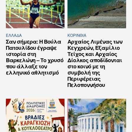
ΕΛΛΆΔΑ
ΚΟΡΙΝΘΊΑ
Σαν σήμερα: Η Βούλα
Αρχαίος Λιμένας των
Πατουλίδου έγραψε
Κεγχρεών, Εξαμίλιο
ιστορία στη
Τείχος και Aρχαίος
Βαρκελώνη – Το χρυσό
Δίολκος αποδίδονται
που άλλαξε τον
στο κοινό με τη
ελληνικό αθλητισμό
συμβολή της
Περιφέρειας
Πελοποννήσου