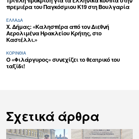
Τριπλή πρόκριση για τα ελληνικά κουπιά στην
πρεμιέρα του Παγκόσμιου Κ19 στη Βουλγαρία
ΕΛΛΆΔΑ
Χ. Δήμας: «Καλησπέρα από τον Διεθνή
Αερολιμένα Ηρακλείου Κρήτης, στο
Καστέλλι.»
ΚΟΡΙΝΘΊΑ
Ο «Φιλάργυρος» συνεχίζει το θεατρικό του
ταξίδι!
Σχετικά άρθρα