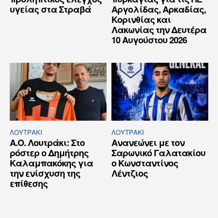
υγείας στα Στραβά
Αργολίδας, Αρκαδίας,
Κορινθίας και
Λακωνίας την Δευτέρα
10 Αυγούστου 2026
ΛΟΥΤΡΆΚΙ
ΛΟΥΤΡΆΚΙ
Α.Ο. Λουτράκι: Στο
Ανανεώνει με τον
ρόστερ ο Δημήτρης
Σαρωνικό Γαλατακίου
Καλαμπακόκης για
ο Κωνσταντίνος
την ενίσχυση της
Λέντζιος
επίθεσης