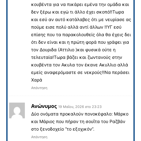
κουβέντα για να πικάρει εμένα την ομάδα και
δεν ξέρω και εγώ τι άλλο έχει σκοπό!!Τωρα
και εσύ αν αυτό κατάλαβες ότι με νευρίασε ας
πούμε εισε πολύ αλλά αντί άλλων !!ΥΓ εσύ
επίσης που τα παρακολουθείς όλα θα έχεις δει
ότι δεν είναι και η πρώτη φορά που γράφει για
τον Δουριδα (Αττιλιο )και φυσικά ούτε η
τελευταία!Τωρα βάζει και ζωντανούς στην
κουβέντα τον Ακυλα τον έκανε Ακυλλιο αλλά
εμείς αναφερόμαστε σε νεκρούς!!Να περάσει
Χαρά
Απάντηση
Ανώνυμος
19 Μαΐου, 2026 στο 23:23
Δύο ονόματα προκαλούν πονοκέφαλο: Μάρκο
και Μάριος που πήραν τη σουΐτα του Ραζβάν
στο ξενοδοχείο “το εξοχικόν”.
Απάντηση