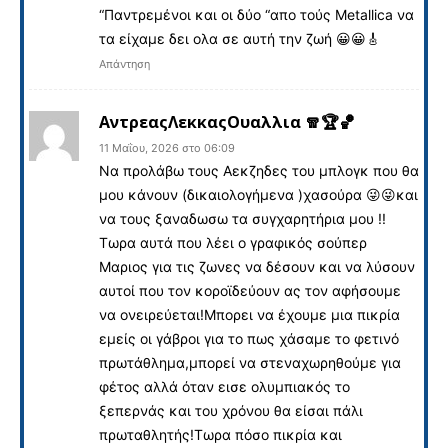
“Παντρεμένοι και οι δύο “απο τούς Metallica να
τα είχαμε δει ολα σε αυτή την ζωή 😀😀🎸
Απάντηση
ΑντρεαςΛεκκαςΟυαλλια 🧣🏆🏀
11 Μαΐου, 2026 στο 06:09
Να προλάβω τους Αεκζηδες του μπλογκ που θα
μου κάνουν (δικαιολογήμενα )χασούρα 😜😜και
να τους ξαναδωσω τα συγχαρητήρια μου !!
Τωρα αυτά που λέει ο γραφικός σούπερ
Μαριος για τις ζωνες να δέσουν και να λύσουν
αυτοί που τον κοροϊδεύουν ας τον αφήσουμε
να ονειρεύεται!Μπορει να έχουμε μια πικρία
εμείς οι γάβροι για το πως χάσαμε το φετινό
πρωτάθλημα,μπορεί να στεναχωρηθούμε για
φέτος αλλά όταν εισε ολυμπιακός το
ξεπερνάς και του χρόνου θα είσαι πάλι
πρωταθλητής!Τωρα πόσο πικρία και