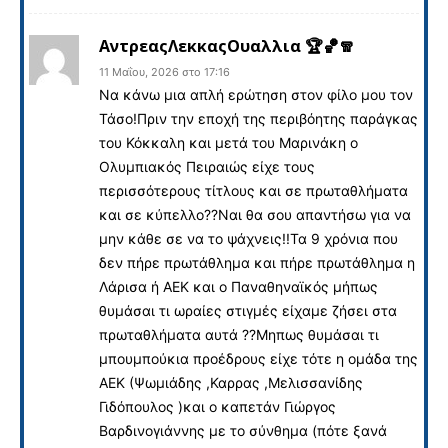
ΑντρεαςΛεκκαςΟυαλλια 🏆🏀🧣
11 Μαΐου, 2026 στο 17:16
Να κάνω μια απλή ερώτηση στον φίλο μου τον
Τάσο!Πριν την εποχή της περιβόητης παράγκας
του Κόκκαλη και μετά του Μαρινάκη ο
Ολυμπιακός Πειραιώς είχε τους
περισσότερους τίτλους και σε πρωταθλήματα
και σε κύπελλο??Ναι θα σου απαντήσω για να
μην κάθε σε να το ψάχνεις!!Τα 9 χρόνια που
δεν πήρε πρωτάθλημα και πήρε πρωτάθλημα η
Λάρισα ή ΑΕΚ και ο Παναθηναϊκός μήπως
θυμάσαι τι ωραίες στιγμές είχαμε ζήσει στα
πρωταθλήματα αυτά ??Μηπως θυμάσαι τι
μπουμπούκια προέδρους είχε τότε η ομάδα της
ΑΕΚ (Ψωμιάδης ,Καρρας ,Μελισσανίδης
Γιδόπουλος )και ο καπετάν Γιώργος
Βαρδινογιάννης με το σύνθημα (πότε ξανά