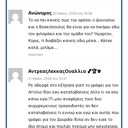
Ανώνυμος
20 Μαΐου, 2026 στο 19:08
Το να πει κανείς πως του αρέσει ο Διονυσίου
και ο Βοσκόπουλος θα είναι για να πικάρει εδώ
τον φιλαράκο και την ομάδα του? Ήμαρτον,
Κύριε, τί διαβάζει κανείς εδώ μέσα… Κάτσε
καλά, μιλάμε…
Απάντηση
ΑντρεαςΛεκκαςΟυαλλια 🏀🏆🧣
21 Μαΐου, 2026 στο 15:37
Ρε αδερφέ στο εξήγησα γιατί το γράφει για τον
Αττιλιο !Εαν εσυ καταλαβαίνεις άλλο τι να σου
κάνω εγώ !Τι μου αναφέρεις τους δυο
συχωρεμενους τραγουδιστές αν δεν
καταλαβαίνεις τι εννοώ και εγώ και αυτός που
γράφει για τον Δουριδα !Ειπα αν δεν εισε το
ίδιο άτομο και πουλάς πνεύμα μην ασχολείσαι