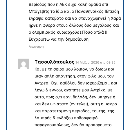
περίοδος που η ΑΕΚ είχε καλή ομάδα επι
Μπάγεβιτς το ίδιο και ο Παναθηναϊκός !Επειδη
έγραψα κατεβατο και θα στεναχωρηθεί η Χαρά
ήρθε η φθορά στους άλλους δυο μεγάλους και
ο ολυμπιακός κυριαρχούσε!Τοσο απλά !!
Ευχαριστω για την δημοσίευση
Απάντηση
Τασουλόπουλος
14 Μαΐου, 2026 στο 09:35
Και με τη σειρα μου λοιπον, να δωσω και
μιαν απλη απαντηση, στον φιλο μου, τον
Αντρεα! Οχι, καθόλου δεν ισχυριζομαι, και
λεγω & εννοω, αγαπητε μου Αντρίκο, με
αυτο, πως ο,τι εαν, δηλαδη, δεν υπηρχε ή
και δεν υφιστατο (εν τελει), αυτη η μακρα
και παρατεταμενη περιοδος, τουτης, της
λαμπρής & ενδόξου ποδοσφαιρό-
παραγκουπόλεως, δεν θα προπορευετο,