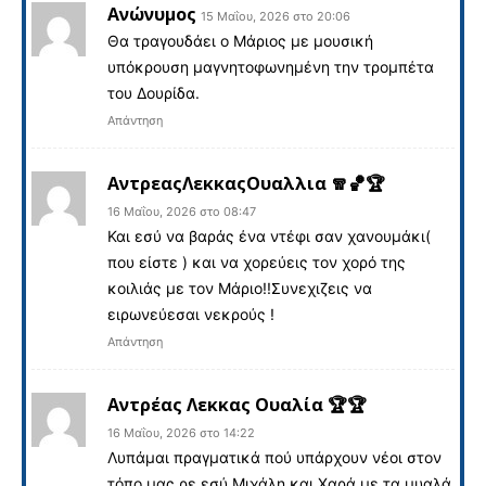
Ανώνυμος
15 Μαΐου, 2026 στο 20:06
Θα τραγουδάει ο Μάριος με μουσική
υπόκρουση μαγνητοφωνημένη την τρομπέτα
του Δουρίδα.
Απάντηση
ΑντρεαςΛεκκαςΟυαλλια 🧣🏀🏆
16 Μαΐου, 2026 στο 08:47
Και εσύ να βαράς ένα ντέφι σαν χανουμάκι(
που είστε ) και να χορεύεις τον χορό της
κοιλιάς με τον Μάριο!!Συνεχιζεις να
ειρωνεύεσαι νεκρούς !
Απάντηση
Αντρέας Λεκκας Ουαλία 🏆🏆
16 Μαΐου, 2026 στο 14:22
Λυπάμαι πραγματικά πού υπάρχουν νέοι στον
τόπο μας ρε εσύ Μιχάλη και Χαρά με τα μυαλά