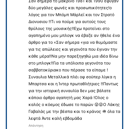
Σαν σήμερα το μακρινό 1981 και 1990 έφυγαν
δύο μεγάλες φωνές και προσωπικότητες!ο
λόγος για τον Μπόμπ Μάρλεϊ και τον Στρατό
Διονυσιου !!Τι να πούμε για αυτούς τους
θρύλους της μουσικής!!Εχω προτείνει στο
αγαπημένο μου μπλογκ να έβαζε αν ήθελε ένα
άρθρο για το «Σαν σήμερα «για να θυμόμαστε
για τις απώλειες και γεγονότα που έγιναν την
κάθε μέρα!!Να μην παρεξηγηθώ μια ιδέα δίνω
στο μπλογκ!!Για τα υπόλοιπα γεγονότα του
σαββατοκύριακο που πέρασε τα είπαμε !
Συναυλια Μεταλλικά πλέι οφ σούπερ λίγκα η
Μπαρτσα και η Ίντερ πρωταθλήτριες !!Παντως
για την ιστορική συναυλία δεν μας βάλατε
κάποιο άρθρο αγαπητή μας Χαρά !Ολος ο
καλός ο κόσμος έδωσε το παρών 😜😜Ο Λάκης
Γαβαλάς με την βέσπα και το κράνος 🪖 όλα τα
λεφτά Άντε καλή εβδομάδα
Απάντηση