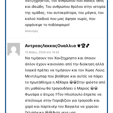
Χατζηχρήστου, του ανθρώπου που δίδαξε ήθος
και ιδεώδη. Του ανθρώπου θρύλου στην ιστορία
της ομάδας, του αυτοκράτορα, του μάγκα, του
καλού παιδιού που μας άφησε νωρίς, που
ορφάνεψε το ποδόσφαιρο!
Απάντηση
ΑντρεαςΛεκκαςΟυαλλια 🧣🏆🏀
13 Μαΐου, 2026 στο 14:42
Να τιμήσουν τον Χανζηχρηστο και όποιον
άλλον έχουν κανονίσει από την διοίκηση αλλά
λογικά πρέπει να τιμήσουν και τον Χώσε Λουις
Μεντιλιμπαρ που βοήθησε και αυτός να πάρει
το πρωτάθλημα η ΑΕΚαρα 😀😀Στην φιέστα από
ότι μαθαίνω θα τραγουδήσει ο Μαριος 😀😀
Φωνάρα ο άτιμος !!Τον Ηλιοπουλο έπρεπε να
στείλουμε στην Γιοροβιζιον για τραγούδι και
χορό και παρτενέρ τον Βαγγελα να χορεύει
ζεϊμπέκικο 😀😀Άντε γεια μας