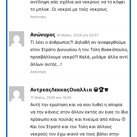
αντίληψη σάς σχόλια για νεκρους να το κόψει
το μπλοκ. Οι νεκροί με τούς νεκρους.
Απάντηση
Ανώνυμος
16 Μαΐου, 2026 στο 20:57
Τί λέει ο άνθρωπος?! Δηλαδή αν αναφερθούμε
στον Στράτο Διονυσίου ή τον Τόλη Βοσκόπουλο,
προσβάλλουμε νεκρό?! Καλά, μιλάμε άλλα αντί
άλλων αυτός…!
Απάντηση
ΑντρεαςΛεκκαςΟυαλλια 😀🏆🧣
17 Μαΐου, 2026 στο 19:05
Αυτή την ερώτηση και να σου λυθεί η απορία
να την κάνεις στον άλλον εκτός αν εισε το ίδιο
πρόσωπο και πουλάς και πνεύμα από πάνω 🤨
Και τον Στρατό και τον Τολη και άλλους
νεκρούς τον έχω ικανό να τους βάλει στην