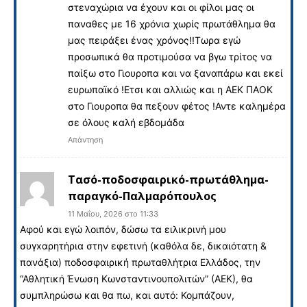
στεναχώρια να έχουν και οι φίλοι μας οι
παναθες με 16 χρόνια χωρίς πρωτάθλημα θα
μας πειράξει ένας χρόνος!!Τωρα εγώ
προσωπικά θα προτιμούσα να βγω τρίτος να
παίξω στο Γιουροπα και να ξαναπάρω και εκεί
ευρωπαϊκό !Ετσι και αλλιώς και η ΑΕΚ ΠΑΟΚ
στο Γιουροπα θα πεξουν φέτος !Αντε καλημέρα
σε όλους καλή εβδομάδα
Απάντηση
Τασό-ποδοσφαιρικό-πρωτάθλημα-
παραγκό-Παλμαρόπουλος
11 Μαΐου, 2026 στο 11:33
Αφού και εγώ λοιπόν, δώσω τα ειλικρινή μου
συγxαρητήρια στην εφετινή (καθόλα δε, δικαιότατη &
πανάξια) ποδοσφαιρική πρωταθλήτρια Ελλάδος, την
“Αθλητική Ένωση Κωνσταντινουπολιτών” (ΑΕΚ), θα
συμπληρώσω και θα πω, και αυτό: Κομπάζουν,