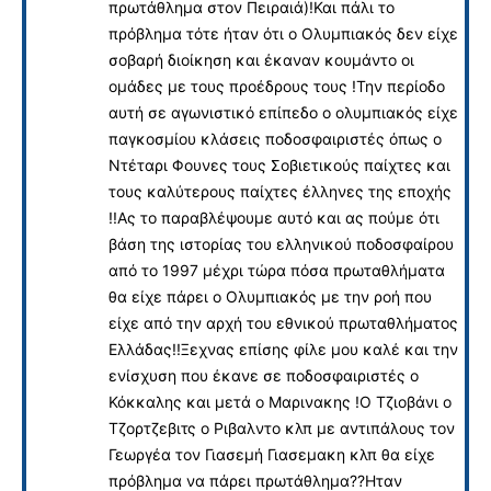
πρωτάθλημα στον Πειραιά)!Και πάλι το
πρόβλημα τότε ήταν ότι ο Ολυμπιακός δεν είχε
σοβαρή διοίκηση και έκαναν κουμάντο οι
ομάδες με τους προέδρους τους !Την περίοδο
αυτή σε αγωνιστικό επίπεδο ο ολυμπιακός είχε
παγκοσμίου κλάσεις ποδοσφαιριστές όπως ο
Ντέταρι Φουνες τους Σοβιετικούς παίχτες και
τους καλύτερους παίχτες έλληνες της εποχής
!!Ας το παραβλέψουμε αυτό και ας πούμε ότι
βάση της ιστορίας του ελληνικού ποδοσφαίρου
από το 1997 μέχρι τώρα πόσα πρωταθλήματα
θα είχε πάρει ο Ολυμπιακός με την ροή που
είχε από την αρχή του εθνικού πρωταθλήματος
Ελλάδας!!Ξεχνας επίσης φίλε μου καλέ και την
ενίσχυση που έκανε σε ποδοσφαιριστές ο
Κόκκαλης και μετά ο Μαρινακης !Ο Τζιοβάνι ο
Τζορτζεβιτς ο Ριβαλντο κλπ με αντιπάλους τον
Γεωργέα τον Γιασεμή Γιασεμακη κλπ θα είχε
πρόβλημα να πάρει πρωτάθλημα??Ηταν