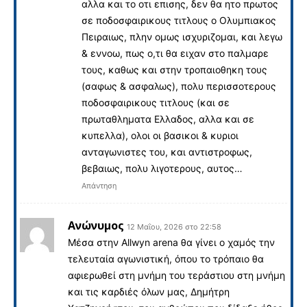
αλλα και το οτι επισης, δεν θα ητο πρωτος
σε ποδοσφαιρικους τιτλους ο Ολυμπιακος
Πειραιως, πλην ομως ισχυριζομαι, και λεγω
& εννοω, πως ο,τι θα ειχαν στο παλμαρε
τους, καθως και στην τροπαιοθηκη τους
(σαφως & ασφαλως), πολυ περισσοτερους
ποδοσφαιρικους τιτλους (και σε
πρωταθληματα Ελλαδος, αλλα και σε
κυπελλα), ολοι οι βασικοι & κυριοι
ανταγωνιστες του, και αντιστροφως,
βεβαιως, πολυ λιγοτερους, αυτος…
Απάντηση
Ανώνυμος
12 Μαΐου, 2026 στο 22:58
Μέσα στην Allwyn arena θα γίνει ο χαμός την
τελευταία αγωνιστική, όπου το τρόπαιο θα
αφιερωθεί στη μνήμη του τεράστιου στη μνήμη
και τις καρδιές όλων μας, Δημήτρη