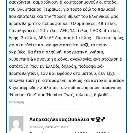
καυχώνται, καμαρώνουν & κομπορρημονούν οι οπαδοί
του Ολυμπιακού Πειραιώς, για τούτο εδώ το παλμαρέ,
που αποτελεί και την “Χρυσή Βίβλο” του Ελληνικού μας,
πρωταθλήματος ποδοσφαίρου: Ολυμπιακός: 48 τίτλοι,
Παναθηναϊκός: 20 τίτλοι, ΑΕΚ: 14 τίτλοι, ΠΑΟΚ: 4 τίτλοι,
Άρης: 3 τίτλοι, ΑΕΛ (ΑΕ Λάρισας): 1 τίτλος… Ωστόσο όμως,
για σκεφθείτε και για φανταστείτε μαζί, το ποίαν
ακριβώς, θα ήτο η αληθινή, πραγματική, γνήσια,
αυθεντική & κανονική εικόνα, αναλλογία, αντιστοίχιση &
κατάταξη (των εν Ελλάδι, δηλαδή, ποδοσφαιρό-
πρωταθλητών), εάν και εφόσον στο μεταξύ, δεν είχε
επέλθει τούτη η καταραμένη, καθώς και κατακλυσμιαίαν
& χειμαρρώδης λαίλαπα, των ποδοσφαιρικών παραγκών
“Number One” και “Νumber Two”, τελικώς, δηλαδή…
Απάντηση
ΑντρεαςΛεκκαςΟυαλλια 🧣🏆🏀
11 Μαΐου, 2026 στο 15:14