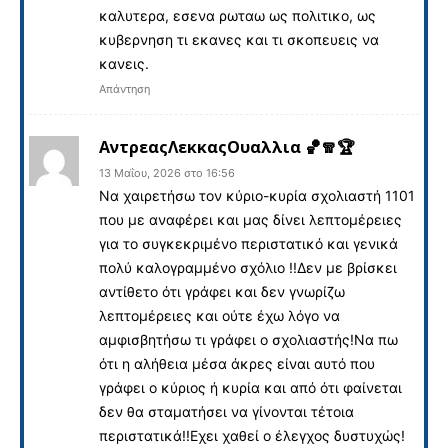
καλυτερα, εσενα ρωταω ως πολιτικο, ως
κυβερνηση τι εκανες και τι σκοπευεις να
κανεις.
Απάντηση
ΑντρεαςΛεκκαςΟυαλλια 🏀🧣🏆
13 Μαΐου, 2026 στο 16:56
Να χαιρετήσω τον κύριο-κυρία σχολιαστή 1101
που με αναφέρει και μας δίνει λεπτομέρειες
για το συγκεκριμένο περιστατικό και γενικά
πολύ καλογραμμένο σχόλιο !!Δεν με βρίσκει
αντίθετο ότι γράφει και δεν γνωρίζω
λεπτομέρειες και ούτε έχω λόγο να
αμφισβητήσω τι γράφει ο σχολιαστής!Να πω
ότι η αλήθεια μέσα άκρες είναι αυτό που
γράφει ο κύριος ή κυρία και από ότι φαίνεται
δεν θα σταματήσει να γίνονται τέτοια
περιστατικά!!Εχει χαθεί ο έλεγχος δυστυχώς!