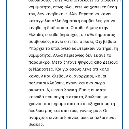
νομιμοτητα, οπως ολοι, ειτε να χασει τη θεση
του, δεν κινηθηκε φυλλο. Επρεπε να κανει
καταγγελια αλλη δημοτικη συμβουλος για να
κινηθει η διαδικασια. Ο καθε Δημος στην
Ελλαδα, ο καθε δημαρχος, ο καθε δημοτικος
συμβουλος, κανει ο,τι του αρεσει; Οχι βεβαια.
Υπαρχει το υπουργειο Εσψτερικων να τηρει τη
νομιμοτητα. Αλλα περιεργως δεν εκανε το
παραμικρο. Μετα ζητανε ψηφους απο Δεξιους
οι ΝΔκρατες. Και για οσους λενε οτι καλα
κανουν και κλεβουν οι αναρχικοι, και οι
πολιτικοι κλεβουν, εχουν και ενα σωρο
ακινητα. Α, ωραια λογικη. Εμεις ειμαστε
κοροιδα που πηγαμε στρατο, δουλευουμε
χρονια, και πηραμε σπιτια και εξοχικα με τη
δουλεια μας και απο τους γονεις μας. Οι
αναρχικοι ειναι οι ξυπνιοι, ολοι οι αλλοι ειναι
βλακες.