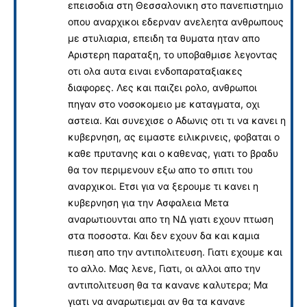
επεισοδια στη Θεσσαλονικη στο πανεπιστημιο
οπου αναρχικοι εδερναν ανελεητα ανθρωπους
με στυλιαρια, επειδη τα θυματα ηταν απο
Αριστερη παραταξη, το υποβαθμισε λεγοντας
οτι ολα αυτα ειναι ενδοπαραταξιακες
διαφορες. Λες και παιζει ρολο, ανθρωποι
πηγαν στο νοσοκομειο με καταγματα, οχι
αστεια. Και συνεχισε ο Αδωνις οτι τι να κανει η
κυβερνηση, ας ειμαστε ειλικρινεις, φοβαται ο
καθε πρυτανης και ο καθενας, γιατι το βραδυ
θα τον περιμενουν εξω απο το σπιτι του
αναρχικοι. Ετσι για να ξερουμε τι κανει η
κυβερνηση για την Ασφαλεια Μετα
αναρωτιουνται απο τη ΝΔ γιατι εχουν πτωση
στα ποσοστα. Και δεν εχουν δα και καμια
πιεση απο την αντιπολιτευση. Γιατι εχουμε και
το αλλο. Μας λενε, Γιατι, οι αλλοι απο την
αντιπολιτευση θα τα κανανε καλυτερα; Μα
γιατι να αναρωτιεμαι αν θα τα κανανε