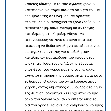
καποιος ιδιωτης μετα απο αγωνες χρονων,
καταφερνει να παρει πισω το ακινητο του με
επεμβαση της αστυνομιας, σε αρκετες
περιπτωσεις οι αναρχικοι το ξανακλεβουν με
ανακαταληψη, οπως συνεβη σε αναλογες
καταληψεις στη Κυψελη, Αθηνα. Με
αστυνομικους να λενε οτι ειναι πολιτικη
αποφαση να δοθει εντολη να εκτελεστουν οι
εισαγγελκες εντολες για αποβολη των
καταληψιων και αποδοση του χωρου στον
ιδιοκτητη. Τοσα χρονια ΝΔ στην εξουσια,
υποτιθεται του νομου και της ταξης, αλλα
φαινεται η τηρηση της νομιμοτητας ειναι κατα
το δοκουν .Ο αλλος του αντιεξουσιαστικου
χωρου , οντας δημοτικος συμβουλος στο Δημο
της Αθηνας, ορκιστηκε λεει οχι στον νομιμο
ορκο που δινουν ολοι, αλλα ειπε τα δικα του,
ο,τι του αρεσε. Και αντι να κινηθουν οι νομιμες
διαδικασιες , ειτε να υποχρεωθει να τηρησει τη