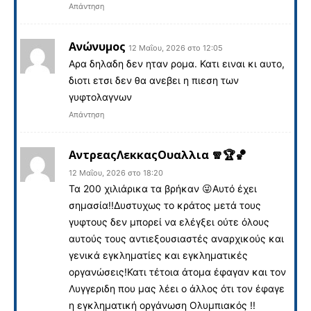
Απάντηση
Ανώνυμος
12 Μαΐου, 2026 στο 12:05
Αρα δηλαδη δεν ηταν ρομα. Κατι ειναι κι αυτο,
διοτι ετσι δεν θα ανεβει η πιεση των
γυφτολαγνων
Απάντηση
ΑντρεαςΛεκκαςΟυαλλια 🧣🏆🏀
12 Μαΐου, 2026 στο 18:20
Τα 200 χιλιάρικα τα βρήκαν 😜Αυτό έχει
σημασία!!Δυστυχως το κράτος μετά τους
γυφτους δεν μπορεί να ελέγξει ούτε όλους
αυτούς τους αντιεξουσιαστές αναρχικούς και
γενικά εγκληματίες και εγκληματικές
οργανώσεις!Κατι τέτοια άτομα έφαγαν και τον
Λυγγεριδη που μας λέει ο άλλος ότι τον έφαγε
η εγκληματική οργάνωση Ολυμπιακός !!