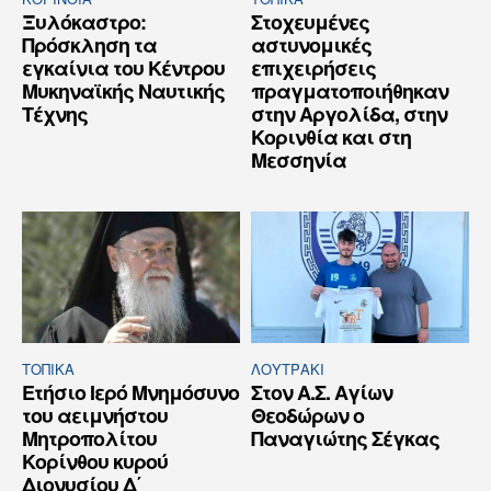
Ξυλόκαστρο:
Στοχευμένες
Πρόσκληση τα
αστυνομικές
εγκαίνια του Κέντρου
επιχειρήσεις
Μυκηναϊκής Ναυτικής
πραγματοποιήθηκαν
Τέχνης
στην Αργολίδα, στην
Κορινθία και στη
Μεσσηνία
ΤΟΠΙΚΑ
ΛΟΥΤΡΆΚΙ
Ετήσιο Ιερό Μνημόσυνο
Στον Α.Σ. Αγίων
του αειμνήστου
Θεοδώρων ο
Μητροπολίτου
Παναγιώτης Σέγκας
Κορίνθου κυρού
Διονυσίου Δ΄