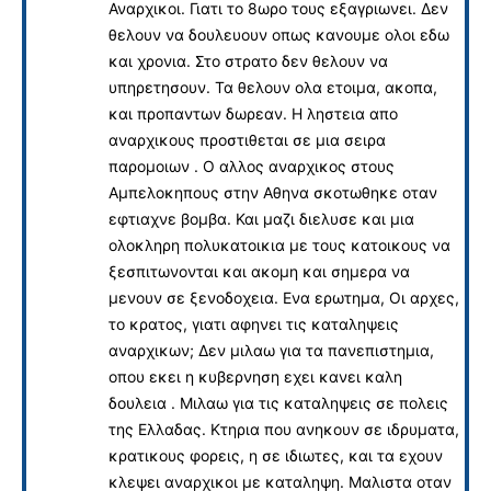
Αναρχικοι. Γιατι το 8ωρο τους εξαγριωνει. Δεν
θελουν να δουλευουν οπως κανουμε ολοι εδω
και χρονια. Στο στρατο δεν θελουν να
υπηρετησουν. Τα θελουν ολα ετοιμα, ακοπα,
και προπαντων δωρεαν. Η ληστεια απο
αναρχικους προστιθεται σε μια σειρα
παρομοιων . Ο αλλος αναρχικος στους
Αμπελοκηπους στην Αθηνα σκοτωθηκε οταν
εφτιαχνε βομβα. Και μαζι διελυσε και μια
ολοκληρη πολυκατοικια με τους κατοικους να
ξεσπιτωνονται και ακομη και σημερα να
μενουν σε ξενοδοχεια. Ενα ερωτημα, Οι αρχες,
το κρατος, γιατι αφηνει τις καταληψεις
αναρχικων; Δεν μιλαω για τα πανεπιστημια,
οπου εκει η κυβερνηση εχει κανει καλη
δουλεια . Μιλαω για τις καταληψεις σε πολεις
της Ελλαδας. Κτηρια που ανηκουν σε ιδρυματα,
κρατικους φορεις, η σε ιδιωτες, και τα εχουν
κλεψει αναρχικοι με καταληψη. Μαλιστα οταν