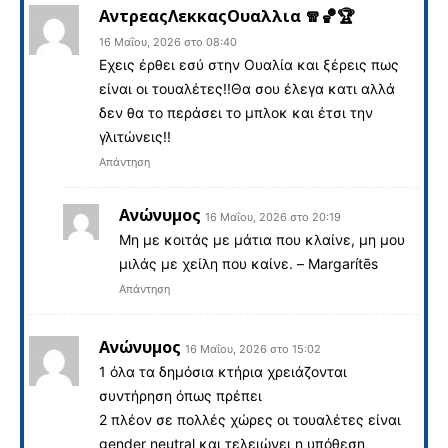
ΑντρεαςΛεκκαςΟυαλλια 🧣🏀🏆
16 Μαΐου, 2026 στο 08:40
Εχεις έρθει εσύ στην Ουαλία και ξέρεις πως
είναι οι τουαλέτες!!Θα σου έλεγα κατι αλλά
δεν θα το περάσει το μπλοκ και έτσι την
γλιτώνεις!!
Απάντηση
Ανώνυμος
16 Μαΐου, 2026 στο 20:19
Μη με κοιτάς με μάτια που κλαίνε, μη μου
μιλάς με χείλη που καίνε. – Margarítēs
Απάντηση
Ανώνυμος
16 Μαΐου, 2026 στο 15:02
1 όλα τα δημόσια κτήρια χρειάζονται
συντήρηση όπως πρέπει
2 πλέον σε πολλές χώρες οι τουαλέτες είναι
gender neutral και τελειώνει η υπόθεση