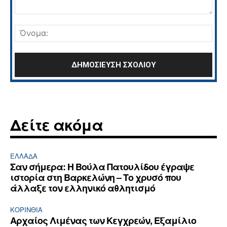
Σχόλιο:
Όνο
Δείτε ακόμα
ΕΛΛΆΔΑ
Σαν σήμερα: Η Βούλα Πατουλίδου έγραψε
ιστορία στη Βαρκελώνη – Το χρυσό που
άλλαξε τον ελληνικό αθλητισμό
ΚΟΡΙΝΘΊΑ
Αρχαίος Λιμένας των Κεγχρεών, Εξαμίλιο