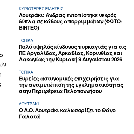
ΚΥΡΙΌΤΕΡΕΣ ΕΙΔΉΣΕΙΣ
Λουτράκι: Άνδρας εντοπίστηκε νεκρός
δίπλα σε κάδους απορριμμάτων (ΦΩΤΟ-
ΒΙΝΤΕΟ)
ΤΟΠΙΚΑ
Πολύ υψηλός κίνδυνος πυρκαγιάς για τις
ΠΕ Αργολίδας, Αρκαδίας, Κορινθίας και
ια
Λακωνίας την Κυριακή 9 Αυγούστου 2026
ρών
ΤΟΠΙΚΑ
η
Ευρείες αστυνομικές επιχειρήσεις για
ς
την αντιμετώπιση της εγκληματικότητας
στην Περιφέρεια Πελοποννήσου
ΛΟΥΤΡΆΚΙ
Ο Α.Ο. Λουτράκι καλωσορίζει το Θάνο
Γαλατά