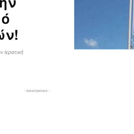
την
μό
ών!
ν Ιερατική
- Advertisement -