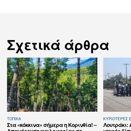
Σχετικά άρθρα
ΤΟΠΙΚΑ
ΚΥΡΙΌΤΕΡΕΣ Ε
Στα «κόκκινα» σήμερα η Κορινθία! –
Λουτράκι: 