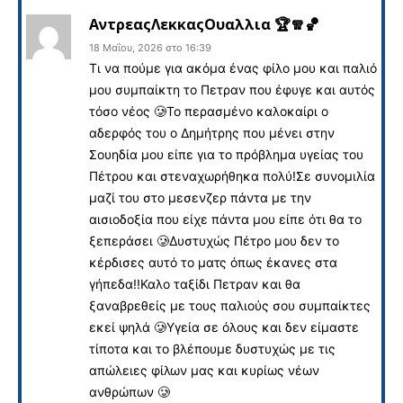
ΑντρεαςΛεκκαςΟυαλλια 🏆🧣🏀
18 Μαΐου, 2026 στο 16:39
Τι να πούμε για ακόμα ένας φίλο μου και παλιό
μου συμπαίκτη το Πετραν που έφυγε και αυτός
τόσο νέος 🥲Το περασμένο καλοκαίρι ο
αδερφός του ο Δημήτρης που μένει στην
Σουηδία μου είπε για το πρόβλημα υγείας του
Πέτρου και στεναχωρήθηκα πολύ!Σε συνομιλία
μαζί του στο μεσενζερ πάντα με την
αισιοδοξία που είχε πάντα μου είπε ότι θα το
ξεπεράσει 🥲Δυστυχώς Πέτρο μου δεν το
κέρδισες αυτό το ματς όπως έκανες στα
γήπεδα!!Καλο ταξίδι Πετραν και θα
ξαναβρεθείς με τους παλιούς σου συμπαίκτες
εκεί ψηλά 🥲Υγεία σε όλους και δεν είμαστε
τίποτα και το βλέπουμε δυστυχώς με τις
απώλειες φίλων μας και κυρίως νέων
ανθρώπων 🥲