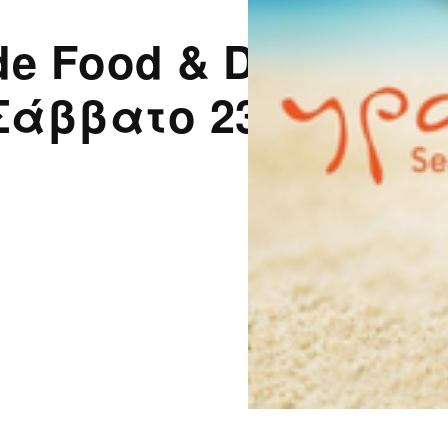
e Food & Drinks αν
 Σάββατο 23 Μαΐου