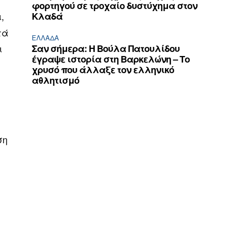
φορτηγού σε τροχαίο δυστύχημα στον
,
Κλαδά
τά
ΕΛΛΆΔΑ
ι
Σαν σήμερα: Η Βούλα Πατουλίδου
έγραψε ιστορία στη Βαρκελώνη – Το
χρυσό που άλλαξε τον ελληνικό
αθλητισμό
ση