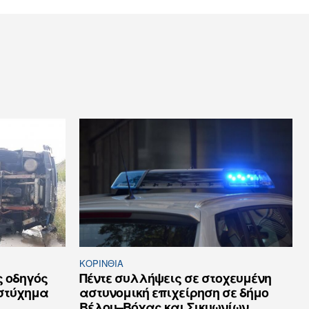
ΚΟΡΙΝΘΊΑ
ς οδηγός
Πέντε συλλήψεις σε στοχευμένη
υστύχημα
αστυνομική επιχείρηση σε δήμο
Βέλου–Βόχας και Σικυωνίων