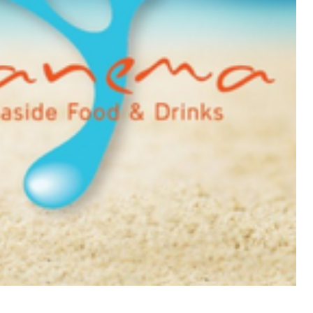
οίγει