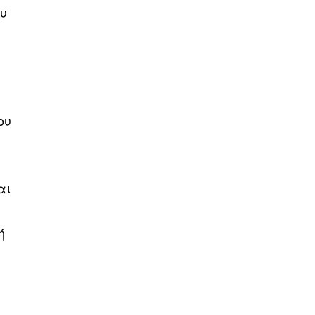
ου
ου
υ
αι
ή