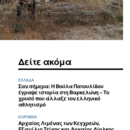
Δείτε ακόμα
ΕΛΛΆΔΑ
Σαν σήμερα: Η Βούλα Πατουλίδου
έγραψε ιστορία στη Βαρκελώνη – Το
χρυσό που άλλαξε τον ελληνικό
αθλητισμό
ΚΟΡΙΝΘΊΑ
Αρχαίος Λιμένας των Κεγχρεών,
Εξαμίλιο Τείχος και Aρχαίος Δίολκος