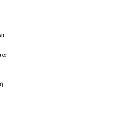
ου
 τα
κή