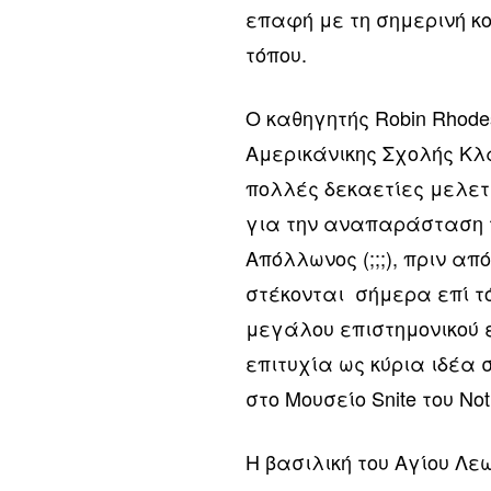
επαφή με τη σημερινή κο
τόπου.
Ο καθηγητής Robin Rhode
Αμερικάνικης Σχολής Κλα
πολλές δεκαετίες μελετη
για την αναπαράσταση το
Απόλλωνος (;;;), πριν απ
στέκονται σήμερα επί τ
μεγάλου επιστημονικού 
επιτυχία ως κύρια ιδέα 
στο Μουσείο Snite του No
Η βασιλική του Αγίου Λε