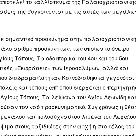
αποτελεί το καλλίστευμα της Παλαιοχριστιανική
τάσεις της συγκρίνονται με τις αυτές των μεγάλω
ε σημαντικό προσκύνημα στην παλαιοχριστιανικ
άλο αριθμό προσκυνητών, των οποίων το όνειρο
ίους Τόπους. Τα οδοιπορικά του 4ου και του 5ου
ικές «Εκφράσεις» των Ιεροσολύμων, αλλά και
που διαδραματίστηκαν Καινοδιαθηκικά γεγονότα.
λεις και τόπους απ’ όπου διέρχεται ο περιηγητή
ς Αγίους Τόπους. Τα λείψανα του Αγίου Λεωνίδη κα
τούσαν τον ναό προσκυνηματικό. Συγχρόνως η θέσ
ου μεγάλου και πολυσύχναστου λιμένα του Λεχαίο
ψιμο στους ταξιδιώτες στην αρχή ή στο τέλος του
ον άγιο προκειμένου να συνδράμει τον προσκυνητή