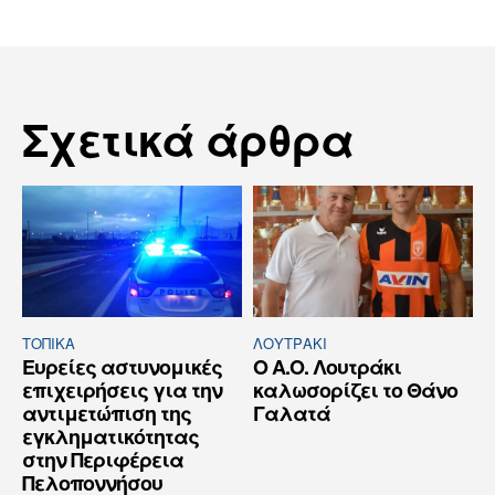
Σχετικά άρθρα
ΤΟΠΙΚΑ
ΛΟΥΤΡΆΚΙ
Ευρείες αστυνομικές
Ο Α.Ο. Λουτράκι
επιχειρήσεις για την
καλωσορίζει το Θάνο
αντιμετώπιση της
Γαλατά
εγκληματικότητας
στην Περιφέρεια
Πελοποννήσου