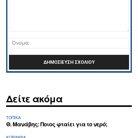
Σχόλιο:
Όνο
Δείτε ακόμα
ΤΟΠΙΚΑ
Θ. Μανάβης: Ποιος φταίει για το νερό;
ΚΟΡΙΝΘΊΑ