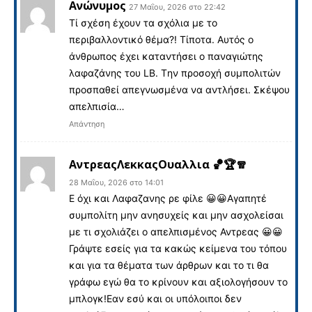
Ανώνυμος
27 Μαΐου, 2026 στο 22:42
Tί σχέση έχουν τα σχόλια με το
περιβαλλοντικό θέμα?! Τίποτα. Αυτός ο
άνθρωπος έχει καταντήσει ο παναγιώτης
λαφαζάνης του LB. Tην προσοχή συμπολιτών
προσπαθεί απεγνωσμένα να αντλήσει. Σκέψου
απελπισία…
Απάντηση
ΑντρεαςΛεκκαςΟυαλλια 🏀🏆🧣
28 Μαΐου, 2026 στο 14:01
Ε όχι και Λαφαζανης ρε φίλε 😀😀Αγαπητέ
συμπολίτη μην ανησυχείς και μην ασχολείσαι
με τι σχολιάζει ο απελπισμένος Αντρεας 😀😀
Γράψτε εσείς για τα κακώς κείμενα του τόπου
και για τα θέματα των άρθρων και το τι θα
γράφω εγώ θα το κρίνουν και αξιολογήσουν το
μπλογκ!Εαν εσύ και οι υπόλοιποι δεν