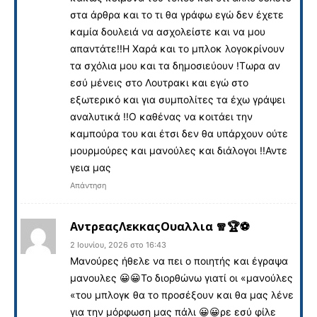
στα άρθρα και το τι θα γράφω εγώ δεν έχετε
καμία δουλειά να ασχολείστε και να μου
απαντάτε!!Η Χαρά και το μπλοκ λογοκρίνουν
τα σχόλια μου και τα δημοσιεύουν !Τωρα αν
εσύ μένεις στο Λουτρακι και εγώ στο
εξωτερικό και για συμπολίτες τα έχω γράψει
αναλυτικά !!Ο καθένας να κοιτάει την
καμπούρα του και έτσι δεν θα υπάρχουν ούτε
μουρμούρες και μανούλες και διάλογοι !!Αντε
γεια μας
Απάντηση
ΑντρεαςΛεκκαςΟυαλλια 🧣🏆⚽️
2 Ιουνίου, 2026 στο 16:43
Μανούρες ήθελε να πει ο ποιητής και έγραψα
μανουλες 😀😀Το διορθώνω γιατί οι «μανούλες
«του μπλογκ θα το προσέξουν και θα μας λένε
για την μόρφωση μας πάλι 😀😀ρε εσύ φίλε