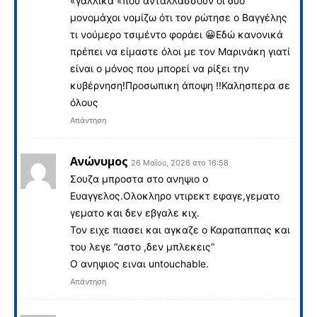
«γαλλικά «που ανταλλάσσουν οι δυο
μονομάχοι νομίζω ότι τον ρώτησε ο Βαγγέλης
τι νούμερο τσιμέντο φοράει 😀Εδώ κανονικά
πρέπει να είμαστε όλοι με τον Μαρινάκη γιατί
είναι ο μόνος που μπορεί να ρίξει την
κυβέρνηση!Προσωπικη άποψη !!Καλησπερα σε
όλους
Απάντηση
Ανώνυμος
26 Μαΐου, 2026 στο 16:58
Σουζα μπροστα στο ανηψιο ο
Ευαγγελος.Ολοκληρο ντιρεκτ εφαγε,γεματο
γεματο και δεν εβγαλε κιχ.
Τον ειχε πιασει και αγκαζε ο Καραπαππας και
του λεγε “αστο ,δεν μπλεκεις”
Ο ανηψιος ειναι untouchable.
Απάντηση