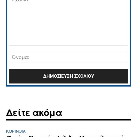
Σχόλιο:
Όνο
Δείτε ακόμα
ΚΟΡΙΝΘΊΑ