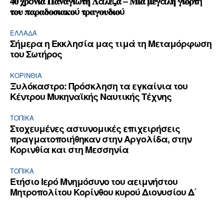
𝟒𝟎 𝛘𝛒ό𝛎𝛊𝛂 𝚷𝛂𝛎𝛂𝛄𝛊ώ𝛕𝛈 𝚲ά𝛌𝛆𝛇𝛂 – 𝚳𝛊𝛂 𝛍𝛆𝛄ά𝛌𝛈 𝛄𝛊𝛐𝛒𝛕ή
𝛕𝛐𝛖 𝛑𝛂𝛒𝛂𝛅𝛐𝛔𝛊𝛂𝛋𝛐ύ 𝛕𝛒𝛂𝛄𝛐𝛖𝛅𝛊𝛐ύ
ΕΛΛΆΔΑ
Σήμερα η Εκκλησία μας τιμά τη Μεταμόρφωση
του Σωτήρος
ΚΟΡΙΝΘΊΑ
Ξυλόκαστρο: Πρόσκληση τα εγκαίνια του
Κέντρου Μυκηναϊκής Ναυτικής Τέχνης
ΤΟΠΙΚΑ
Στοχευμένες αστυνομικές επιχειρήσεις
πραγματοποιήθηκαν στην Αργολίδα, στην
Κορινθία και στη Μεσσηνία
ΤΟΠΙΚΑ
Ετήσιο Ιερό Μνημόσυνο του αειμνήστου
Μητροπολίτου Κορίνθου κυρού Διονυσίου Δ΄