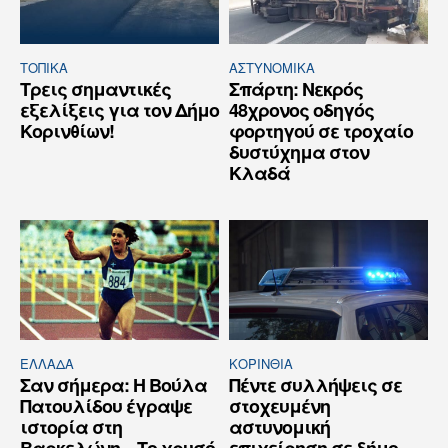
ΤΟΠΙΚΑ
ΑΣΤΥΝΟΜΙΚΆ
Τρεις σημαντικές
Σπάρτη: Νεκρός
εξελίξεις για τον Δήμο
48χρονος οδηγός
Κορινθίων!
φορτηγού σε τροχαίο
δυστύχημα στον
Κλαδά
ΕΛΛΆΔΑ
ΚΟΡΙΝΘΊΑ
Σαν σήμερα: Η Βούλα
Πέντε συλλήψεις σε
Πατουλίδου έγραψε
στοχευμένη
ιστορία στη
αστυνομική
Βαρκελώνη – Το χρυσό
επιχείρηση σε δήμο