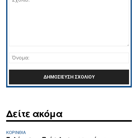
Σχόλιο:
Όνο
Δείτε ακόμα
ΚΟΡΙΝΘΊΑ