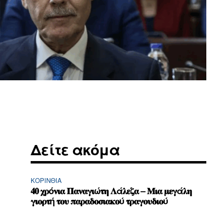
Δείτε ακόμα
ΚΟΡΙΝΘΊΑ
𝟒𝟎 𝛘𝛒ό𝛎𝛊𝛂 𝚷𝛂𝛎𝛂𝛄𝛊ώ𝛕𝛈 𝚲ά𝛌𝛆𝛇𝛂 – 𝚳𝛊𝛂 𝛍𝛆𝛄ά𝛌𝛈
𝛄𝛊𝛐𝛒𝛕ή 𝛕𝛐𝛖 𝛑𝛂𝛒𝛂𝛅𝛐𝛔𝛊𝛂𝛋𝛐ύ 𝛕𝛒𝛂𝛄𝛐𝛖𝛅𝛊𝛐ύ