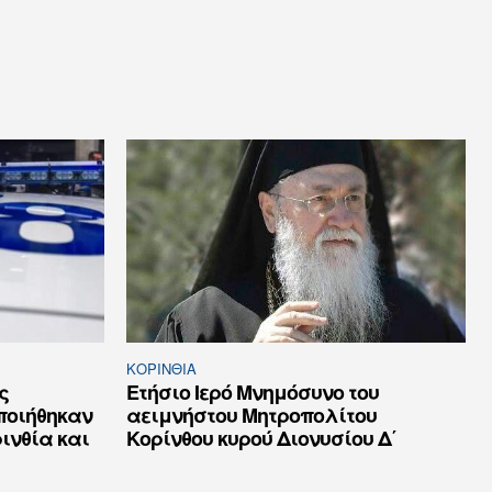
ΚΟΡΙΝΘΊΑ
ς
Ετήσιο Ιερό Μνημόσυνο του
ποιήθηκαν
αειμνήστου Μητροπολίτου
ινθία και
Κορίνθου κυρού Διονυσίου Δ΄