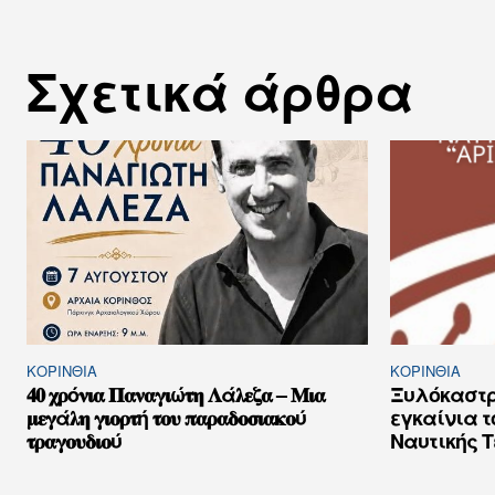
Σχετικά άρθρα
ΚΟΡΙΝΘΊΑ
ΚΟΡΙΝΘΊΑ
𝟒𝟎 𝛘𝛒ό𝛎𝛊𝛂 𝚷𝛂𝛎𝛂𝛄𝛊ώ𝛕𝛈 𝚲ά𝛌𝛆𝛇𝛂 – 𝚳𝛊𝛂
Ξυλόκαστρ
𝛍𝛆𝛄ά𝛌𝛈 𝛄𝛊𝛐𝛒𝛕ή 𝛕𝛐𝛖 𝛑𝛂𝛒𝛂𝛅𝛐𝛔𝛊𝛂𝛋𝛐ύ
εγκαίνια τ
𝛕𝛒𝛂𝛄𝛐𝛖𝛅𝛊𝛐ύ
Ναυτικής 