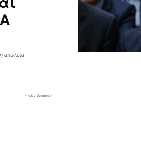
αι
ΡΑ
τή απώλεια
- Advertisement -