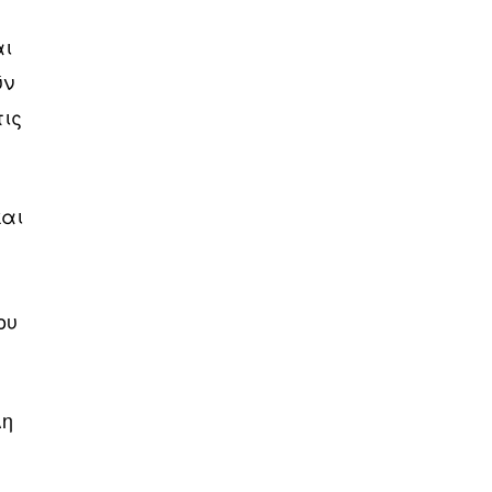
αι
ύν
τις
και
ου
λη