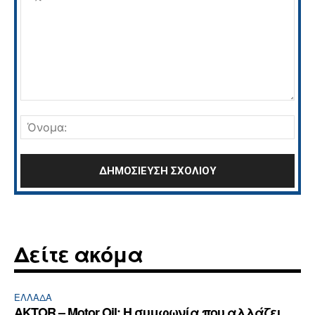
Σχόλιο:
Όνο
Δείτε ακόμα
ΕΛΛΆΔΑ
AKTOR – Motor Oil: Η συμφωνία που αλλάζει