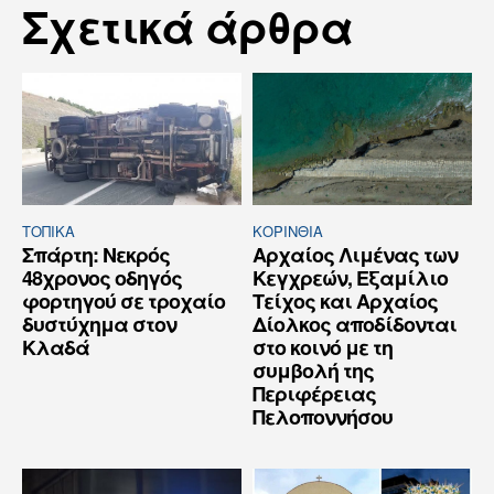
Σχετικά άρθρα
ΤΟΠΙΚΑ
ΚΟΡΙΝΘΊΑ
Σπάρτη: Νεκρός
Αρχαίος Λιμένας των
48χρονος οδηγός
Κεγχρεών, Εξαμίλιο
φορτηγού σε τροχαίο
Τείχος και Aρχαίος
δυστύχημα στον
Δίολκος αποδίδονται
Κλαδά
στο κοινό με τη
συμβολή της
Περιφέρειας
Πελοποννήσου