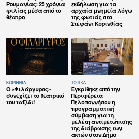
Ρουμανίας: 25 χρόνια
εκδήλωση για τα
φιλίας μέσα από το
αρχαία μνημεία λόγω
θέατρο
της φωτιάς στο
Στεφάνι Κορινθίας
ΚΟΡΙΝΘΊΑ
ΤΟΠΙΚΑ
Ο «Φιλάργυρος»
Εγκρίθηκε από την
συνεχίζει το θεατρικό
Περιφέρεια
του ταξίδι!
Πελοποννήσου η
προγραμματική
σύμβαση για τη
μελέτη αντιμετώπισης
της διάβρωσης των
ακτών στον Δήμο