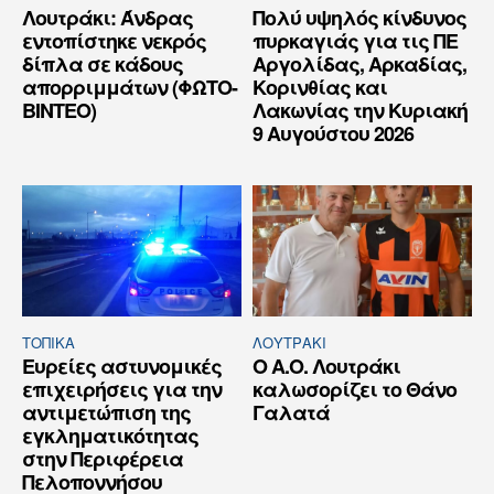
Λουτράκι: Άνδρας
Πολύ υψηλός κίνδυνος
εντοπίστηκε νεκρός
πυρκαγιάς για τις ΠΕ
δίπλα σε κάδους
Αργολίδας, Αρκαδίας,
απορριμμάτων (ΦΩΤΟ-
Κορινθίας και
ΒΙΝΤΕΟ)
Λακωνίας την Κυριακή
9 Αυγούστου 2026
ΤΟΠΙΚΑ
ΛΟΥΤΡΆΚΙ
Ευρείες αστυνομικές
Ο Α.Ο. Λουτράκι
επιχειρήσεις για την
καλωσορίζει το Θάνο
αντιμετώπιση της
Γαλατά
εγκληματικότητας
στην Περιφέρεια
Πελοποννήσου