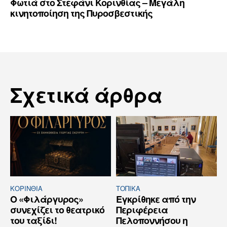
Φωτιά στο Στεφάνι Κορινθίας – Μεγάλη
κινητοποίηση της Πυροσβεστικής
Σχετικά άρθρα
ΚΟΡΙΝΘΊΑ
ΤΟΠΙΚΑ
Ο «Φιλάργυρος»
Εγκρίθηκε από την
συνεχίζει το θεατρικό
Περιφέρεια
του ταξίδι!
Πελοποννήσου η