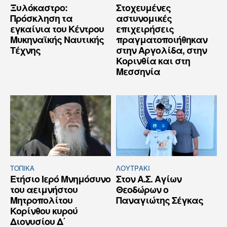
Ξυλόκαστρο:
Στοχευμένες
Πρόσκληση τα
αστυνομικές
εγκαίνια του Κέντρου
επιχειρήσεις
Μυκηναϊκής Ναυτικής
πραγματοποιήθηκαν
Τέχνης
στην Αργολίδα, στην
Κορινθία και στη
Μεσσηνία
ΤΟΠΙΚΑ
ΛΟΥΤΡΆΚΙ
Ετήσιο Ιερό Μνημόσυνο
Στον Α.Σ. Αγίων
του αειμνήστου
Θεοδώρων ο
Μητροπολίτου
Παναγιώτης Σέγκας
Κορίνθου κυρού
Διονυσίου Δ΄