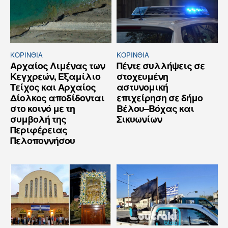
ΚΟΡΙΝΘΊΑ
ΚΟΡΙΝΘΊΑ
Αρχαίος Λιμένας των
Πέντε συλλήψεις σε
Κεγχρεών, Εξαμίλιο
στοχευμένη
Τείχος και Aρχαίος
αστυνομική
Δίολκος αποδίδονται
επιχείρηση σε δήμο
στο κοινό με τη
Βέλου–Βόχας και
συμβολή της
Σικυωνίων
Περιφέρειας
Πελοποννήσου