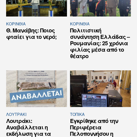
ΚΟΡΙΝΘΊΑ
ΚΟΡΙΝΘΊΑ
Θ. Μανάβης: Ποιος
Πολιτιστική
φταίει για το νερό;
συνάντηση Ελλάδας –
Ρουμανίας: 25 χρόνια
φιλίας μέσα από το
θέατρο
ΛΟΥΤΡΆΚΙ
ΤΟΠΙΚΑ
Λουτράκι:
Εγκρίθηκε από την
Αναβάλλεται η
Περιφέρεια
εκδήλωση για τα
Πελοποννήσου η