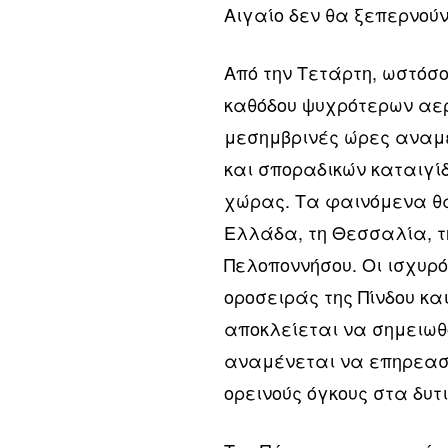
Αιγαίο δεν θα ξεπερνούν
Από την Τετάρτη, ωστόσο
καθόδου ψυχρότερων αερ
μεσημβρινές ώρες αναμ
και σποραδικών καταιγί
χώρας. Τα φαινόμενα θα
Ελλάδα, τη Θεσσαλία, τη
Πελοποννήσου. Οι ισχυρ
οροσειράς της Πίνδου κα
αποκλείεται να σημειωθο
αναμένεται να επηρεαστ
ορεινούς όγκους στα δυτι