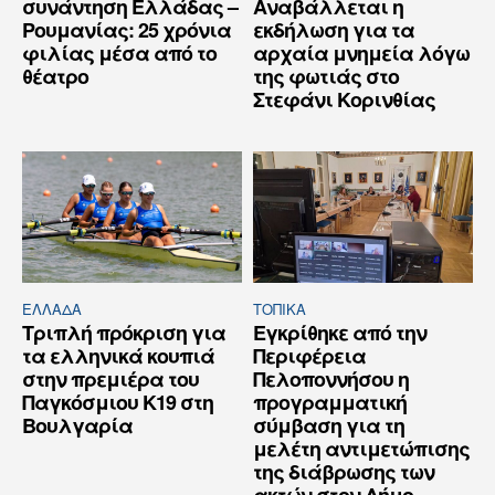
συνάντηση Ελλάδας –
Αναβάλλεται η
Ρουμανίας: 25 χρόνια
εκδήλωση για τα
φιλίας μέσα από το
αρχαία μνημεία λόγω
θέατρο
της φωτιάς στο
Στεφάνι Κορινθίας
ΕΛΛΆΔΑ
ΤΟΠΙΚΑ
Τριπλή πρόκριση για
Εγκρίθηκε από την
τα ελληνικά κουπιά
Περιφέρεια
στην πρεμιέρα του
Πελοποννήσου η
Παγκόσμιου Κ19 στη
προγραμματική
Βουλγαρία
σύμβαση για τη
μελέτη αντιμετώπισης
της διάβρωσης των