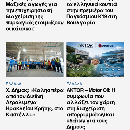
Μαζικές αγωγές για
τα ελληνικά κουπιά
την επιχειρησιακή
στην πρεμιέρα του
διαχείριση της
Παγκόσμιου Κ19 στη
πυρκαγιάς ετοιμάζουν
Βουλγαρία
οι κάτοικοι!
ΕΛΛΆΔΑ
ΕΛΛΆΔΑ
Χ. Δήμας: «Καλησπέρα
AKTOR – Motor Oil: Η
από τον Διεθνή
συμφωνία που
Αερολιμένα
αλλάζει τον χάρτη
Ηρακλείου Κρήτης, στο
στη διαχείριση
Καστέλλι.»
απορριμμάτων και
υδάτων για τους
Δήμους