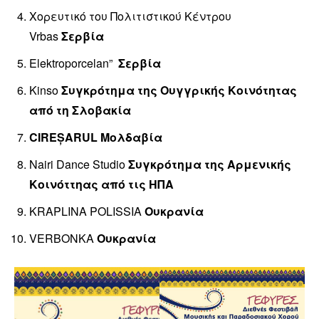
Χορευτικό του Πολιτιστικού Κέντρου
Vrbas
Σερβία
Elektroporcelan”
Σερβία
Kinso
Συγκρότημα της Ουγγρικής Κοινότητας
από τη Σλοβακία
CIREȘARUL
Μολδαβία
Nairi Dance Studio
Συγκρότημα της Αρμενικής
Κοινόττηας από τις ΗΠΑ
KRAPLINA POLISSIA
Ουκρανία
VERBONKA
Ουκρανία