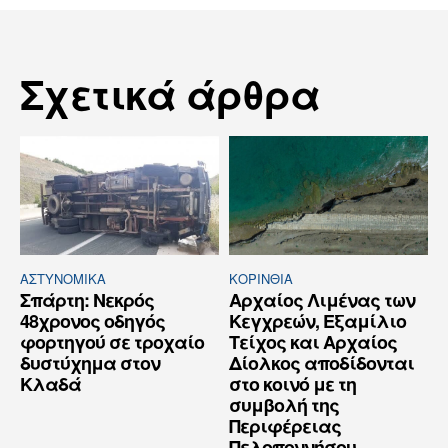
Σχετικά άρθρα
ΑΣΤΥΝΟΜΙΚΆ
ΚΟΡΙΝΘΊΑ
Σπάρτη: Νεκρός
Αρχαίος Λιμένας των
48χρονος οδηγός
Κεγχρεών, Εξαμίλιο
φορτηγού σε τροχαίο
Τείχος και Aρχαίος
δυστύχημα στον
Δίολκος αποδίδονται
Κλαδά
στο κοινό με τη
συμβολή της
Περιφέρειας
Πελοποννήσου