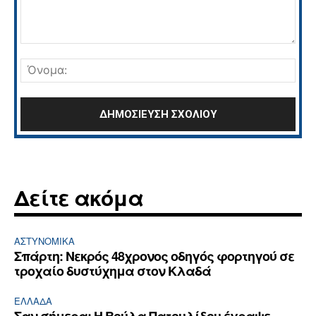
Σχόλιο:
Όνο
Δείτε ακόμα
ΑΣΤΥΝΟΜΙΚΆ
Σπάρτη: Νεκρός 48χρονος οδηγός φορτηγού σε
τροχαίο δυστύχημα στον Κλαδά
ΕΛΛΆΔΑ
Σαν σήμερα: Η Βούλα Πατουλίδου έγραψε