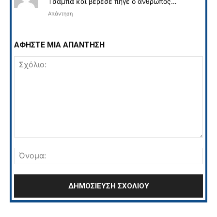
Tσάμπα και βερεσέ πήγε ο άνθρωπος…
Απάντηση
ΑΦΗΣΤΕ ΜΙΑ ΑΠΑΝΤΗΣΗ
Σχόλιο:
Όνο