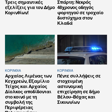
Τρεις σημαντικές
Σπάρτη: Νεκρός
εξελίξεις για τον Δήμο
48χρονος οδηγός
Κορινθίων!
φορτηγού σε τροχαίο
δυστύχημα στον
Κλαδά
ΚΟΡΙΝΘΊΑ
ΚΟΡΙΝΘΊΑ
Αρχαίος Λιμένας των
Πέντε συλλήψεις σε
Κεγχρεών, Εξαμίλιο
στοχευμένη
Τείχος και Aρχαίος
αστυνομική
Δίολκος αποδίδονται
επιχείρηση σε δήμο
στο κοινό με τη
Βέλου–Βόχας και
συμβολή της
Σικυωνίων
Περιφέρειας