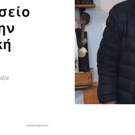
σείο
ην
κή
αξία
- Advertisement -