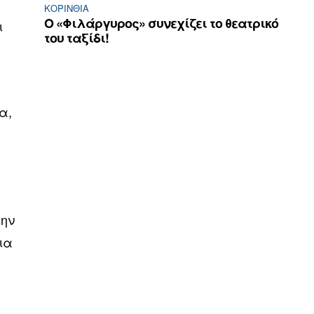
ΚΟΡΙΝΘΊΑ
Ο «Φιλάργυρος» συνεχίζει το θεατρικό
ι
του ταξίδι!
α,
την
ια