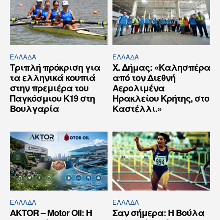
ΕΛΛΆΔΑ
ΕΛΛΆΔΑ
Τριπλή πρόκριση για
Χ. Δήμας: «Καλησπέρα
τα ελληνικά κουπιά
από τον Διεθνή
στην πρεμιέρα του
Αερολιμένα
Παγκόσμιου Κ19 στη
Ηρακλείου Κρήτης, στο
Βουλγαρία
Καστέλλι.»
ΕΛΛΆΔΑ
ΕΛΛΆΔΑ
AKTOR – Motor Oil: Η
Σαν σήμερα: Η Βούλα