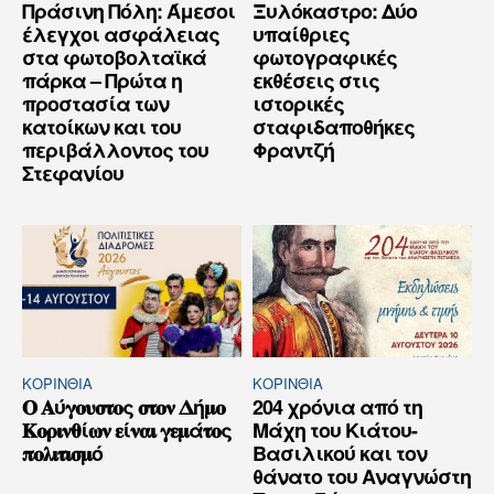
Πράσινη Πόλη: Άμεσοι
Ξυλόκαστρο: Δύο
έλεγχοι ασφάλειας
υπαίθριες
στα φωτοβολταϊκά
φωτογραφικές
πάρκα – Πρώτα η
εκθέσεις στις
προστασία των
ιστορικές
κατοίκων και του
σταφιδαποθήκες
περιβάλλοντος του
Φραντζή
Στεφανίου
ΚΟΡΙΝΘΊΑ
ΚΟΡΙΝΘΊΑ
𝚶 𝚨ύ𝛄𝛐𝛖𝛔𝛕𝛐ς 𝛔𝛕𝛐𝛎 𝚫ή𝛍𝛐
204 χρόνια από τη
𝚱𝛐𝛒𝛊𝛎𝛉ί𝛚𝛎 𝛆ί𝛎𝛂𝛊 𝛄𝛆𝛍ά𝛕𝛐ς
Μάχη του Κιάτου-
𝛑𝛐𝛌𝛊𝛕𝛊𝛔𝛍ό
Βασιλικού και τον
θάνατο του Αναγνώστη