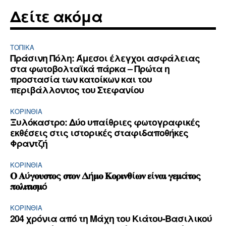
Δείτε ακόμα
ΤΟΠΙΚΑ
Πράσινη Πόλη: Άμεσοι έλεγχοι ασφάλειας
στα φωτοβολταϊκά πάρκα – Πρώτα η
προστασία των κατοίκων και του
περιβάλλοντος του Στεφανίου
ΚΟΡΙΝΘΊΑ
Ξυλόκαστρο: Δύο υπαίθριες φωτογραφικές
εκθέσεις στις ιστορικές σταφιδαποθήκες
Φραντζή
ΚΟΡΙΝΘΊΑ
𝚶 𝚨ύ𝛄𝛐𝛖𝛔𝛕𝛐ς 𝛔𝛕𝛐𝛎 𝚫ή𝛍𝛐 𝚱𝛐𝛒𝛊𝛎𝛉ί𝛚𝛎 𝛆ί𝛎𝛂𝛊 𝛄𝛆𝛍ά𝛕𝛐ς
𝛑𝛐𝛌𝛊𝛕𝛊𝛔𝛍ό
ΚΟΡΙΝΘΊΑ
204 χρόνια από τη Μάχη του Κιάτου-Βασιλικού