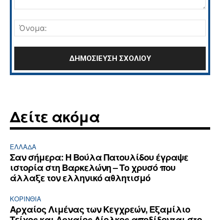
Σχόλιο:
Όνο
Δείτε ακόμα
ΕΛΛΆΔΑ
Σαν σήμερα: Η Βούλα Πατουλίδου έγραψε
ιστορία στη Βαρκελώνη – Το χρυσό που
άλλαξε τον ελληνικό αθλητισμό
ΚΟΡΙΝΘΊΑ
Αρχαίος Λιμένας των Κεγχρεών, Εξαμίλιο
Τείχος και Aρχαίος Δίολκος αποδίδονται στο