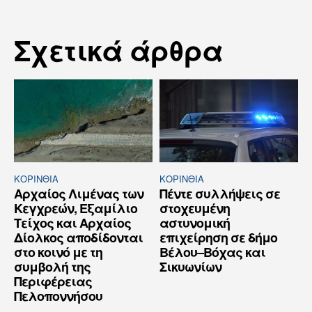
Σχετικά άρθρα
ΚΟΡΙΝΘΊΑ
ΚΟΡΙΝΘΊΑ
Αρχαίος Λιμένας των
Πέντε συλλήψεις σε
Κεγχρεών, Εξαμίλιο
στοχευμένη
Τείχος και Aρχαίος
αστυνομική
Δίολκος αποδίδονται
επιχείρηση σε δήμο
στο κοινό με τη
Βέλου–Βόχας και
συμβολή της
Σικυωνίων
Περιφέρειας
Πελοποννήσου