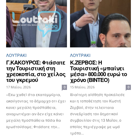
ΛΟΥΤΡΆΚΙ
ΛΟΥΤΡΆΚΙ
Γ.ΚΑΚΟΥΡΟΣ: Φτάσατε
Κ.ΖΕΡΒΟΣ: Η
την Τουριστική στη
Τουριστική «μπαίνει
χρεοκοπία, στο χείλος
μέσα» 800.000 ευρώ το
του γκρεμού
χρόνο (ΒΙΝΤΕΟ)
17 Μαΐου, 2026
15 Μαΐου, 2026
0
0
«Exω χαθεί στα εκατομμύρια,
Ιδιαίτερη αίσθηση προκάλεσε
ακούγοντας το δήμαρχο οτι έχει
και η τοποθέτηση του Κωστή
κανει μεγάλη προσπάθεια,
Ζερβού, στην τελευταια
αναρωτιέμαι αν δεν είχε κάνει
συνεδρίαση του δημοτικού
μεγάλη προσπάθεια πόσα θα
συμβουλίου στις 13 Μαΐου, ο
xρωστούσαμε; Φτάσατε την...
οποίος περιέγραψε με ωμό
τρόπο...