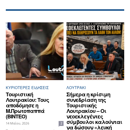
ΚΥΡΙΌΤΕΡΕΣ ΕΙΔΉΣΕΙΣ
ΛΟΥΤΡΆΚΙ
Τουριστική
Σήμερα η κρίσιμη
Λουτρακίου: Τους
συνεδρίαση της
αποδόμησε η
Τουριστικής
Μ.Πρωτοπαππά
Λουτρακίου – Οι
(ΒΙΝΤΕΟ)
νεοεκλεγέντες
σύμβουλοι καλούνται
14 Μαΐου, 2026
2
να δώσουν «λευκή