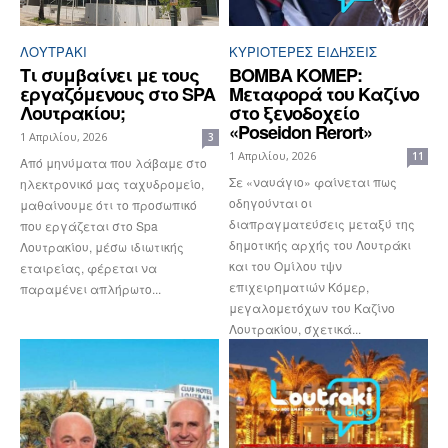
ΛΟΥΤΡΆΚΙ
ΚΥΡΙΌΤΕΡΕΣ ΕΙΔΉΣΕΙΣ
Τι συμβαίνει με τους
ΒΟΜΒΑ ΚΟΜΕΡ:
εργαζόμενους στο SPA
Mεταφορά του Καζίνο
Λουτρακίου;
στο ξενοδοχείο
«Poseidon Rerort»
1 Απριλίου, 2026
3
1 Απριλίου, 2026
11
Από μηνύματα που λάβαμε στο
Σε «ναυάγιο» φαίνεται πως
ηλεκτρονικό μας ταχυδρομείο,
οδηγούνται οι
μαθαίνουμε ότι το προσωπικό
διαπραγματεύσεις μεταξύ της
που εργάζεται στο Spa
δημοτικής αρχής του Λουτράκι
Λουτρακίου, μέσω ιδιωτικής
και του Ομίλου τψν
εταιρείας, φέρεται να
επιχειρηματιών Κόμερ,
παραμένει απλήρωτο...
μεγαλομετόχων του Καζίνο
Λουτρακίου, σχετικά...