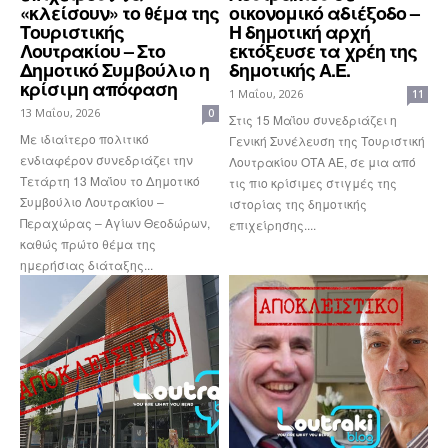
«κλείσουν» το θέμα της
οικονομικό αδιέξοδο –
Τουριστικής
Η δημοτική αρχή
Λουτρακίου – Στο
εκτόξευσε τα χρέη της
Δημοτικό Συμβούλιο η
δημοτικής Α.Ε.
κρίσιμη απόφαση
1 Μαΐου, 2026
11
13 Μαΐου, 2026
0
Στις 15 Μαΐου συνεδριάζει η
Με ιδιαίτερο πολιτικό
Γενική Συνέλευση της Τουριστική
ενδιαφέρον συνεδριάζει την
Λουτρακίου ΟΤΑ ΑΕ, σε μια από
Τετάρτη 13 Μαΐου το Δημοτικό
τις πιο κρίσιμες στιγμές της
Συμβούλιο Λουτρακίου –
ιστορίας της δημοτικής
Περαχώρας – Αγίων Θεοδώρων,
επιχείρησης....
καθώς πρώτο θέμα της
ημερήσιας διάταξης...