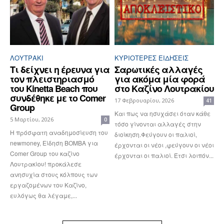
ΛΟΥΤΡΆΚΙ
ΚΥΡΙΌΤΕΡΕΣ ΕΙΔΉΣΕΙΣ
Τι δείχνει η έρευνα για
Σαρωτικές αλλαγές
τον πλειστηριασμό
για ακόμα μία φορά
του Kinetta Beach που
στο Καζίνο Λουτρακίου
συνδέθηκε με το Comer
17 Φεβρουαρίου, 2026
41
Group
Και πως να ησυχάσει όταν κάθε
5 Μαρτίου, 2026
0
τόσο γίνονται αλλαγές στην
Η πρόσφατη αναδημοσίευση του
διοίκηση.Φεύγουν οι παλιοί,
newmoney, Είδηση ΒΟΜΒΑ για
έρχονται οι νέοι ,φεύγουν οι νέοι
Comer Group του καζίνο
έρχονται οι παλιοί. Έτσι λοιπόν...
Λουτρακίου! προκάλεσε
ανησυχία στους κόλπους των
εργαζομένων του Καζίνο,
ευλόγως θα λέγαμε,...