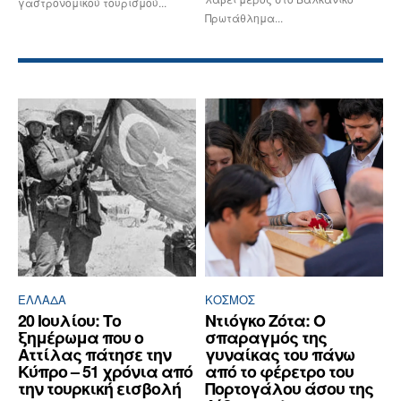
γαστρονομικού τουρισμού...
Πρωτάθλημα...
ΕΛΛΆΔΑ
ΚΌΣΜΟΣ
20 Ιουλίου: Το
Ντιόγκο Ζότα: Ο
ξημέρωμα που ο
σπαραγμός της
Αττίλας πάτησε την
γυναίκας του πάνω
Κύπρο – 51 χρόνια από
από το φέρετρο του
την τουρκική εισβολή
Πορτογάλου άσου της