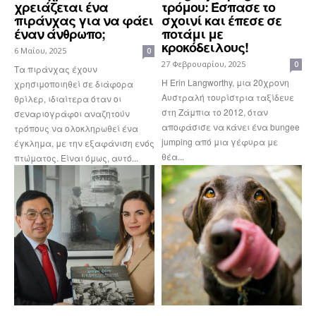
χρειάζεται ένα
τρόμου: Έσπασε το
πιράνχας για να φάει
σχοινί και έπεσε σε
έναν άνθρωπο;
ποτάμι με
κροκόδειλους!
6 Μαΐου, 2025
0
27 Φεβρουαρίου, 2025
0
Τα πιράνχας έχουν
Η Erin Langworthy, μια 20χρονη
χρησιμοποιηθεί σε διάφορα
Αυστραλή τουρίστρια ταξίδευε
θρίλερ, ιδιαίτερα όταν οι
στη Ζάμπια το 2012, όταν
σεναριογράφοι αναζητούν
αποφάσισε να κάνει ένα bungee
τρόπους να ολοκληρωθεί ένα
jumping από μια γέφυρα με
έγκλημα, με την εξαφάνιση ενός
θέα...
πτώματος. Είναι όμως, αυτό...