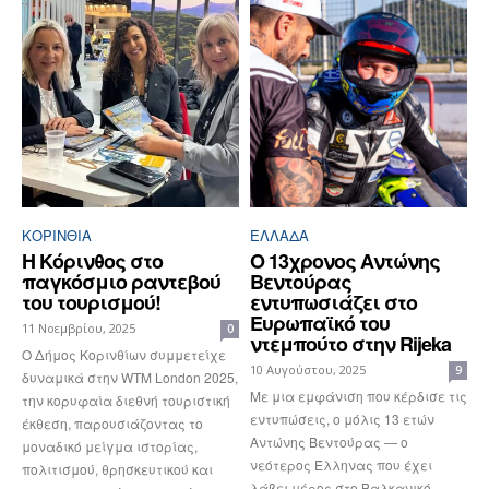
ΚΟΡΙΝΘΊΑ
ΕΛΛΆΔΑ
Η Κόρινθος στο
Ο 13χρονος Αντώνης
παγκόσμιο ραντεβού
Βεντούρας
του τουρισμού!
εντυπωσιάζει στο
Ευρωπαϊκό του
11 Νοεμβρίου, 2025
0
ντεμπούτο στην Rijeka
Ο Δήμος Κορινθίων συμμετείχε
10 Αυγούστου, 2025
9
δυναμικά στην WTM London 2025,
Με μια εμφάνιση που κέρδισε τις
την κορυφαία διεθνή τουριστική
εντυπώσεις, ο μόλις 13 ετών
έκθεση, παρουσιάζοντας το
Αντώνης Βεντούρας — ο
μοναδικό μείγμα ιστορίας,
νεότερος Έλληνας που έχει
πολιτισμού, θρησκευτικού και
λάβει μέρος στο Βαλκανικό