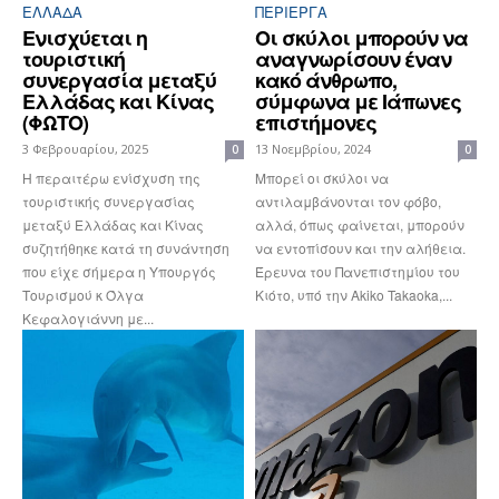
ΕΛΛΆΔΑ
ΠΕΡΊΕΡΓΑ
Ενισχύεται η
Οι σκύλοι μπορούν να
τουριστική
αναγνωρίσουν έναν
συνεργασία μεταξύ
κακό άνθρωπο,
Ελλάδας και Κίνας
σύμφωνα με Ιάπωνες
(ΦΩΤΟ)
επιστήμονες
3 Φεβρουαρίου, 2025
13 Νοεμβρίου, 2024
0
0
Η περαιτέρω ενίσχυση της
Μπορεί οι σκύλοι να
τουριστικής συνεργασίας
αντιλαμβάνονται τον φόβο,
μεταξύ Ελλάδας και Κίνας
αλλά, όπως φαίνεται, μπορούν
συζητήθηκε κατά τη συνάντηση
να εντοπίσουν και την αλήθεια.
που είχε σήμερα η Υπουργός
Έρευνα του Πανεπιστημίου του
Τουρισμού κ Όλγα
Κιότο, υπό την Akiko Takaoka,...
Κεφαλογιάννη με...