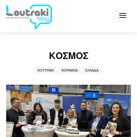
ΚΌΣΜΟΣ
ΛΟΥΤΡΆΚΙ
ΚΟΡΙΝΘΊΑ
ΕΛΛΆΔΑ