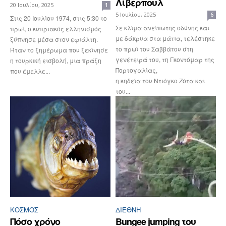
Λίβερπουλ
20 Ιουλίου, 2025
1
5 Ιουλίου, 2025
6
Στις 20 Ιουλίου 1974, στις 5:30 το
Σε κλίμα ανείπωτης οδύνης και
πρωί, ο κυπριακός ελληνισμός
με δάκρυα στα μάτια, τελέστηκε
ξύπνησε μέσα στον εφιάλτη.
το πρωί του Σαββάτου στη
Ήταν το ξημέρωμα που ξεκίνησε
γενέτειρά του, τη Γκοντόμαρ της
η τουρκική εισβολή, μια πράξη
Πορτογαλίας,
που έμελλε...
η κηδεία του Ντιόγκο Ζότα και
του...
ΚΌΣΜΟΣ
ΔΙΕΘΝΉ
Πόσο χρόνο
Bungee jumping του