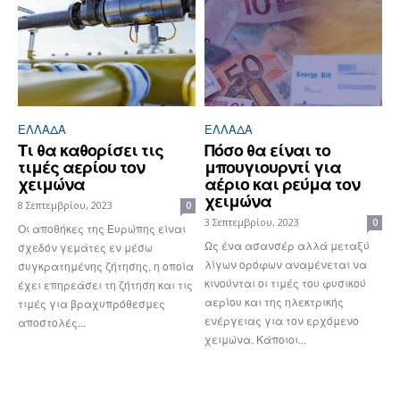
ΕΛΛΆΔΑ
ΕΛΛΆΔΑ
Τι θα καθορίσει τις
Πόσο θα είναι το
τιμές αερίου τον
μπουγιουρντί για
χειμώνα
αέριο και ρεύμα τον
χειμώνα
8 Σεπτεμβρίου, 2023
0
3 Σεπτεμβρίου, 2023
0
Οι αποθήκες της Ευρώπης είναι
Ως ένα ασανσέρ αλλά μεταξύ
σχεδόν γεμάτες εν μέσω
λίγων ορόφων αναμένεται να
συγκρατημένης ζήτησης, η οποία
κινούνται οι τιμές του φυσικού
έχει επηρεάσει τη ζήτηση και τις
αερίου και της ηλεκτρικής
τιμές για βραχυπρόθεσμες
ενέργειας για τον ερχόμενο
αποστολές...
χειμώνα. Κάποιοι...