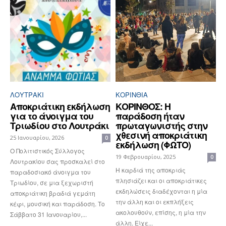
ΛΟΥΤΡΆΚΙ
ΚΟΡΙΝΘΊΑ
Αποκριάτικη εκδήλωση
ΚΟΡΙΝΘΟΣ: Η
για το άνοιγμα του
παράδοση ήταν
Τριωδίου στο Λουτράκι
πρωταγωνιστής στην
χθεσινή αποκριάτικη
25 Ιανουαρίου, 2026
0
εκδήλωση (ΦΩΤΟ)
Ο Πολιτιστικός Σύλλογος
19 Φεβρουαρίου, 2025
0
Λουτρακίου σας προσκαλεί στο
Η καρδιά της αποκριάς
παραδοσιακό άνοιγμα του
πλησιάζει και οι αποκριάτικες
Τριωδίου, σε μια ξεχωριστή
εκδηλώσεις διαδέχονται η μία
αποκριάτικη βραδιά γεμάτη
την άλλη και οι εκπλήξεις
κέφι, μουσική και παράδοση. Το
ακολουθούν, επίσης, η μία την
Σάββατο 31 Ιανουαρίου,...
άλλη. Είχε...