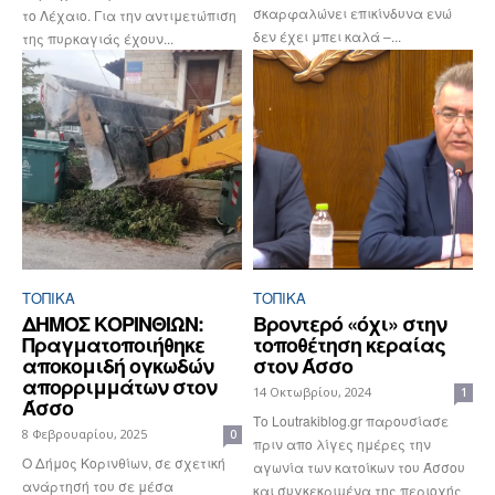
σκαρφαλώνει επικίνδυνα ενώ
το Λέχαιο. Για την αντιμετώπιση
δεν έχει μπει καλά –...
της πυρκαγιάς έχουν...
ΤΟΠΙΚΑ
ΤΟΠΙΚΑ
ΔΗΜΟΣ ΚΟΡΙΝΘΙΩΝ:
Βροντερό «όχι» στην
Πραγματοποιήθηκε
τοποθέτηση κεραίας
αποκομιδή ογκωδών
στον Άσσο
απορριμμάτων στον
14 Οκτωβρίου, 2024
1
Άσσο
Το Loutrakiblog.gr παρουσίασε
8 Φεβρουαρίου, 2025
0
πριν απο λίγες ημέρες την
Ο Δήμος Κορινθίων, σε σχετική
αγωνία των κατοίκων του Άσσου
ανάρτησή του σε μέσα
και συγκεκριμένα της περιοχής