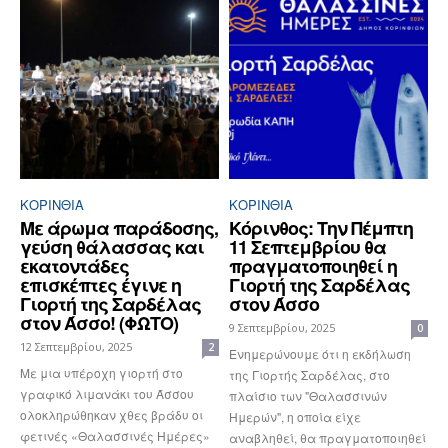
ΚΟΡΙΝΘΊΑ
ΚΟΡΙΝΘΊΑ
Με άρωμα παράδοσης,
Κόρινθος: Την Πέμπτη
γεύση θάλασσας και
11 Σεπτεμβρίου θα
εκατοντάδες
πραγματοποιηθεί η
επισκέπτες έγινε η
Γιορτή της Σαρδέλας
Γιορτή της Σαρδέλας
στον Άσσο
στον Άσσο! (ΦΩΤΟ)
9 Σεπτεμβρίου, 2025
0
12 Σεπτεμβρίου, 2025
2
Ενημερώνουμε ότι η εκδήλωση
Με μια υπέροχη γιορτή στο
της Γιορτής Σαρδέλας, στο
γραφικό λιμανάκι του Άσσου
πλαίσιο των "Θαλασσινών
ολοκληρώθηκαν χθες βράδυ οι
Ημερών", η οποία είχε
φετινές «Θαλασσινές Ημέρες»
αναβληθεί, θα πραγματοποιηθεί