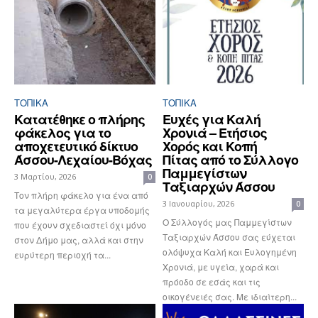
ΤΟΠΙΚΑ
ΤΟΠΙΚΑ
Κατατέθηκε ο πλήρης
Ευχές για Καλή
φάκελος για το
Χρονιά – Ετήσιος
αποχετευτικό δίκτυο
Χορός και Κοπή
Άσσου-Λεχαίου-Βόχας
Πίτας από το Σύλλογο
Παμμεγίστων
3 Μαρτίου, 2026
0
Ταξιαρχών Άσσου
Τον πλήρη φάκελο για ένα από
3 Ιανουαρίου, 2026
0
τα μεγαλύτερα έργα υποδομής
Ο Σύλλογός μας Παμμεγίστων
που έχουν σχεδιαστεί όχι μόνο
Ταξιαρχών Άσσου σας εύχεται
στον Δήμο μας, αλλά και στην
ολόψυχα Καλή και Ευλογημένη
ευρύτερη περιοχή τα...
Χρονιά, με υγεία, χαρά και
πρόοδο σε εσάς και τις
οικογένειές σας. Με ιδιαίτερη...