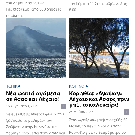
του Δήμου Κορινθίων.
την Πέμπτη 11 Σεπτεμβρίου, στις
Περισσότεροι από 500 δημότες,
8.00...
επισκέπτες...
ΤΟΠΙΚΑ
ΚΟΡΙΝΘΊΑ
Νέα φωτιά ανάμεσα
Κορινθία: «Άναψαν»
σε Άσσο και Λέχαιο!
Λέχαιο και Άσσος πριν
μπει το καλοκαίρι!
16 Αυγούστου, 2025
0
23 Μαΐου, 2025
1
Σε εξέλιξη βρίσκεται φωτιά που
Στον «φούρνο» μπήκαν εχθές 22
ξέσπασε το μεσημέρι του
Μαΐου, το Λέχαιο και ο Άσσος
Σαββάτου στην Κορινθία, σε
Κορινθίας με το θερμόμετρο να
περιοχή ανάμεσα στον Άσσο και