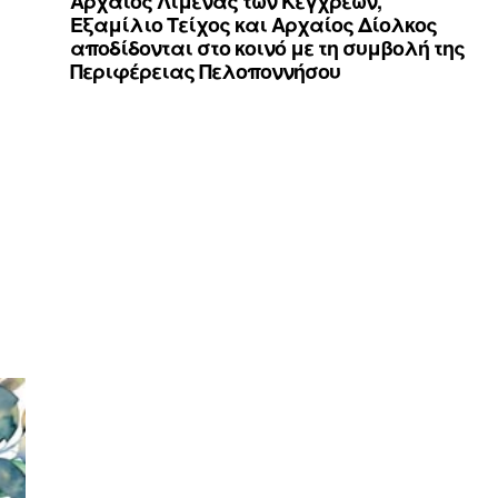
Αρχαίος Λιμένας των Κεγχρεών,
Εξαμίλιο Τείχος και Aρχαίος Δίολκος
αποδίδονται στο κοινό με τη συμβολή της
Περιφέρειας Πελοποννήσου