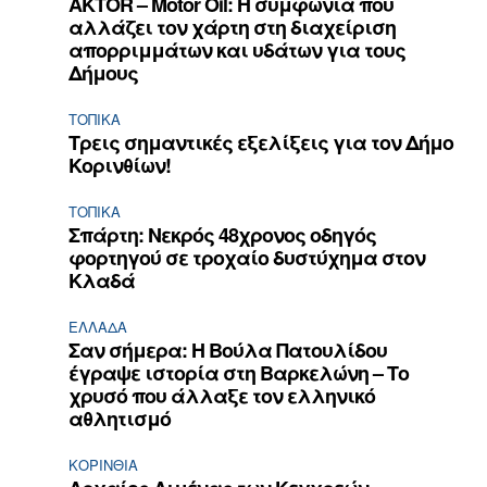
AKTOR – Motor Oil: Η συμφωνία που
αλλάζει τον χάρτη στη διαχείριση
απορριμμάτων και υδάτων για τους
Δήμους
ΤΟΠΙΚΑ
Τρεις σημαντικές εξελίξεις για τον Δήμο
Κορινθίων!
ΤΟΠΙΚΑ
Σπάρτη: Νεκρός 48χρονος οδηγός
φορτηγού σε τροχαίο δυστύχημα στον
Κλαδά
ΕΛΛΆΔΑ
Σαν σήμερα: Η Βούλα Πατουλίδου
έγραψε ιστορία στη Βαρκελώνη – Το
χρυσό που άλλαξε τον ελληνικό
αθλητισμό
ΚΟΡΙΝΘΊΑ