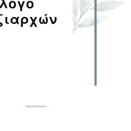
λλογο
ξιαρχών
- Advertisement -