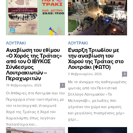
ΛΟΥΤΡΆΚΙ
ΛΟΥΤΡΆΚΙ
Αναβίωση του εθίμου
Έναρξη Τριωδίου με
«Ο Χορός της Τράτας»
την αναβίωση του
από τον Ο ΙΒΥΚΟΣ
Χορού της Τράτας στο
Σύνδεσμος
Λουτράκι (ΦΩΤΟ)
Λουτρακιωτών –
3 Φεβρουαρίου, 2026
0
Περαχωριτών
Με το άναμμα της καθιερωμένης
19 Φεβρουαρίου, 2026
1
φωτιάς από τον Πολιτιστικό
Οι Απόκριες στο Λουτράκι και την
Σύλλογο Λουτρακίου «Το
Περαχώρα είναι ταυτισμένες με
Μελαγκάβι», μελωδίες που
τον τελετουργικό, σταυρωτό
γέμισαν τον χώρο και μικρούς
Χορό της Τράτας ή Χορό του
και μεγάλους πιασμένους χέρι-
Χαραλάμπη, όπως λεγόταν
χέρι...
παλαιότερα και...