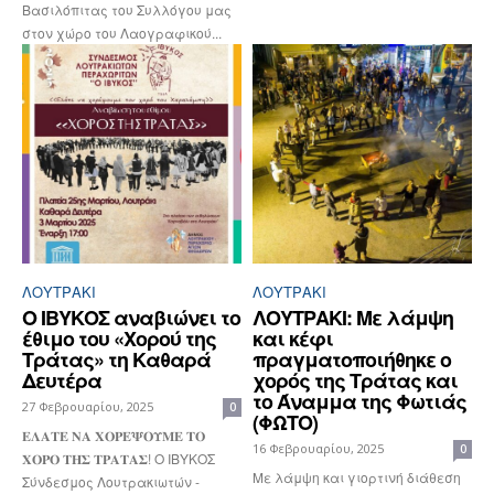
Βασιλόπιτας του Συλλόγου μας
στον χώρο του Λαογραφικού...
ΛΟΥΤΡΆΚΙ
ΛΟΥΤΡΆΚΙ
Ο ΙΒΥΚΟΣ αναβιώνει το
ΛΟΥΤΡΑΚΙ: Με λάμψη
έθιμο του «Χορού της
και κέφι
Τράτας» τη Καθαρά
πραγματοποιήθηκε ο
Δευτέρα
χορός της Τράτας και
το Άναμμα της Φωτιάς
27 Φεβρουαρίου, 2025
0
(ΦΩΤΟ)
𝚬𝚲𝚨𝚻𝚬 𝚴𝚨 𝚾𝚶𝚸𝚬𝚿𝚶𝚼𝚳𝚬 𝚻𝚶
16 Φεβρουαρίου, 2025
0
𝚾𝚶𝚸𝚶 𝚻𝚮𝚺 𝚻𝚸𝚨𝚻𝚨𝚺! Ο ΙΒΥΚΟΣ
Με λάμψη και γιορτινή διάθεση
Σύνδεσμος Λουτρακιωτών -