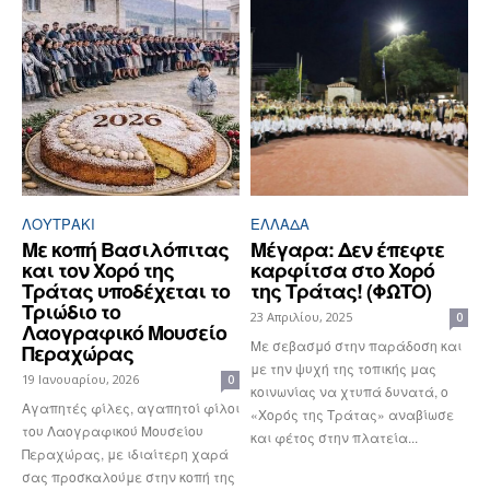
ΛΟΥΤΡΆΚΙ
ΕΛΛΆΔΑ
Με κοπή Βασιλόπιτας
Μέγαρα: Δεν έπεφτε
και τον Χορό της
καρφίτσα στο Χορό
Τράτας υποδέχεται το
της Τράτας! (ΦΩΤΟ)
Τριώδιο το
23 Απριλίου, 2025
0
Λαογραφικό Μουσείο
Με σεβασμό στην παράδοση και
Περαχώρας
με την ψυχή της τοπικής μας
19 Ιανουαρίου, 2026
0
κοινωνίας να χτυπά δυνατά, ο
Αγαπητές φίλες, αγαπητοί φίλοι
«Χορός της Τράτας» αναβίωσε
του Λαογραφικού Μουσείου
και φέτος στην πλατεία...
Περαχώρας, με ιδιαίτερη χαρά
σας προσκαλούμε στην κοπή της