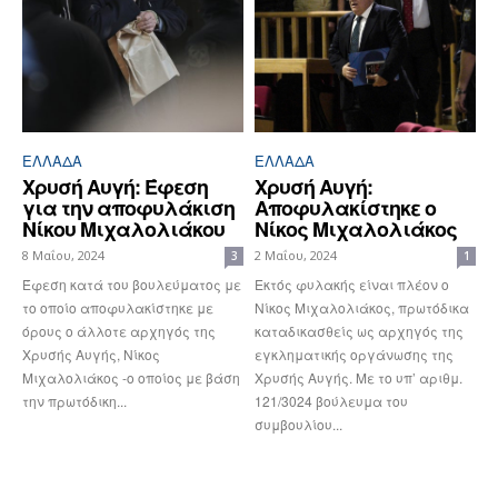
ΕΛΛΆΔΑ
ΕΛΛΆΔΑ
Χρυσή Αυγή: Έφεση
Χρυσή Αυγή:
για την αποφυλάκιση
Αποφυλακίστηκε ο
Νίκου Μιχαλολιάκου
Νίκος Μιχαλολιάκος
8 Μαΐου, 2024
2 Μαΐου, 2024
3
1
Έφεση κατά του βουλεύματος με
Εκτός φυλακής είναι πλέον ο
το οποίο αποφυλακίστηκε με
Νίκος Μιχαλολιάκος, πρωτόδικα
όρους ο άλλοτε αρχηγός της
καταδικασθείς ως αρχηγός της
Χρυσής Αυγής, Νίκος
εγκληματικής οργάνωσης της
Μιχαλολιάκος -ο οποίος με βάση
Χρυσής Αυγής. Με το υπ’ αριθμ.
την πρωτόδικη...
121/3024 βούλευμα του
συμβουλίου...