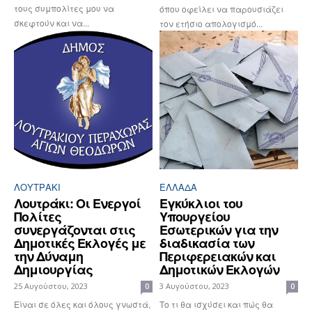
τους συμπολίτες μου να
όπου οφείλει να παρουσιάζει
σκεφτούν και να...
τον ετήσιο απολογισμό...
ΛΟΥΤΡΆΚΙ
ΕΛΛΆΔΑ
Λουτράκι: Οι Ενεργοί
Εγκύκλιοι του
Πολίτες
Υπουργείου
συνεργάζονται στις
Εσωτερικών για την
Δημοτικές Εκλογές με
διαδικασία των
την Δύναμη
Περιφερειακών και
Δημιουργίας
Δημοτικών Εκλογών
25 Αυγούστου, 2023
3 Αυγούστου, 2023
0
0
Είναι σε όλες και όλους γνωστά,
Το τι θα ισχύσει και πώς θα