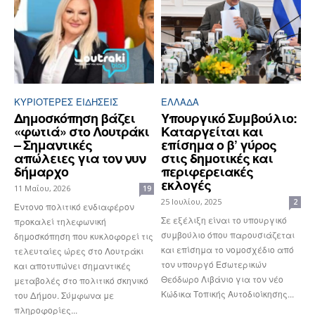
ΚΥΡΙΌΤΕΡΕΣ ΕΙΔΉΣΕΙΣ
ΕΛΛΆΔΑ
Δημοσκόπηση βάζει
Υπουργικό Συμβούλιο:
«φωτιά» στο Λουτράκι
Καταργείται και
– Σημαντικές
επίσημα ο β’ γύρος
απώλειες για τον νυν
στις δημοτικές και
δήμαρχο
περιφερειακές
εκλογές
11 Μαΐου, 2026
19
25 Ιουλίου, 2025
2
Έντονο πολιτικό ενδιαφέρον
Σε εξέλιξη είναι το υπουργικό
προκαλεί τηλεφωνική
συμβούλιο όπου παρουσιάζεται
δημοσκόπηση που κυκλοφορεί τις
και επίσημα το νομοσχέδιο από
τελευταίες ώρες στο Λουτράκι
τον υπουργό Εσωτερικών
και αποτυπώνει σημαντικές
Θεόδωρο Λιβάνιο για τον νέο
μεταβολές στο πολιτικό σκηνικό
Κώδικα Τοπικής Αυτοδιοίκησης...
του Δήμου. Σύμφωνα με
πληροφορίες...