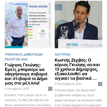
ΥΠΟΨΉΦΙΟΙ ΔΗΜΟΤΙΚΏΝ
ΛΟΥΤΡΆΚΙ
ΕΚΛΟΓΏΝ 2023
Κωστής Ζερβός: Ο
κύριος Γκιώνης αν και
Γιώργος Γκιώνης:
13 χρόνια Δήμαρχος,
Εμείς μπορούμε να
εξακολουθεί να
οδηγήσουμε σοβαρά
αγνοεί τα βασικά …
και στιβαρά το Δήμο
μας στο μέλλον!
27 Σεπτεμβρίου, 2023
1
2 Οκτωβρίου, 2023
1
Ο Κανονισμός του Δημοτικού
Είμαστε λίγες μέρες πριν τις
Συμβουλίου επιβάλλει στην
εκλογές της 8ης Οκτωβρίου και
Δημοτική Αρχή να συγκαλεί κάθε
θέλω να καλέσω όλες και όλους
έτος Ειδική Δημόσια Συνεδρίαση