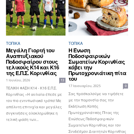
ΤΟΠΙΚΑ
ΤΟΠΙΚΑ
Μεγάλη Γιορτή του
Η Ένωση
Αναπτυξιακού
Ποδοσφαιρικών
Ποδοσφαίρου στους
Σωματείων Κορινθίας
τελικούς Κ14 και Κ16
κόβει την
της Ε.Π.Σ. Κορινθίας
Πρωτοχρονιάτικη πίτα
του
1 Ιουνίου, 2026
13
17 Ιανουαρίου, 2025
0
ΤΕΛΙΚΗ ΦΑΣΗ Κ14 - Κ16 Ε.Π.Σ.
Σας προσκαλούμε να τιμήσετε
Κορινθίας «Η αυλαία έπεσε με
με την παρουσία σας την
τον πιο εντυπωσιακό τρόπο! Με
Εκδήλωση Κοπής
απόλυτη επιτυχία και μεγάλες
Πρωτοχρονιάτικης Πίτας της
συγκινήσεις ολοκληρώθηκε η
Ενώσεως Ποδοσφαιρικών
τελική φάση των...
Σωματείων Κορινθίας και του
Συνδέσμου Διαιτητών Κορινθίας