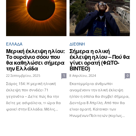
ΕΛΛΆΔΑ
ΔΙΕΘΝΉ
Μερική έκλειψη ηλίου:
Σήμερα η ολική
Το ουράνιο σόου που
έκλειψη ηλίου – Πού θα
θα καθηλώσει σήμερα
γίνει ορατή (ΦΩΤΟ-
την Ελλάδα
ΒΙΝΤΕΟ)
22 Σεπτεμβρίου, 2025
8 Απριλίου, 2024
1
0
Σάρος 154: Η μερική ηλιακή
Εκατομμύρια άνθρωποι
έκλειψη που συνδέει 71
αναμένουν την ολική έκλειψη
γεγονότα – Δείτε πώς θα την
ηλίου η οποία θα συμβεί σήμερα,
δείτε με ασφάλεια, τι ώρα θα
Δευτέρα 8 Απρίλη. Από που θα
φανεί στην Ελλάδα. Μόλις...
είναι ορατή. Κάτοικοι των
Ηνωμένων Πολιτειών (κυρίως...